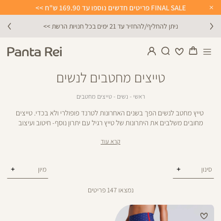
FINAL SALE פריטים חדשים נוספו עד 169.90 ש"ח >>
Close
Timer
כל חנויות הרשת >>
מתנה מושלמת לכל 
טייצים מחטבים לנשים
ראשי
נשים
טייצים
ראשי
נשים
טייצים מחטבים
מחטבים
טייץ מחטב לנשים הפך בשנים האחרונות לטרנד פופולרי ולא בכדי. טייצים
מחובים משלבים את היתרונות של טייץ רגיל עם יתרון נוסף- חיטוב ועיצוב
של הגוף.
קרא עוד
סינון
נמצאו
147
פריטים