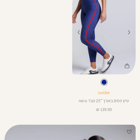
Color
Pan
צבע
כחול
כחול
ורך
25
25
ינצים
outlet
טייץ פסים באורך ”25 מבד nero
מחיר
139.90 ₪
מוצר