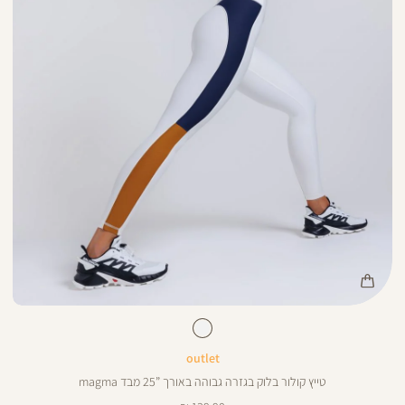
Color
Pan
לבן
צבע
לבן
ורך
25
25
ינצים
outlet
טייץ קולור בלוק בגזרה גבוהה באורך ”25 מבד magma