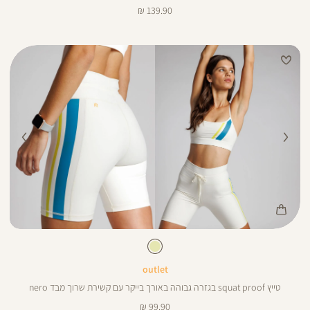
מחיר
139.90 ₪
מוצר
Color
Pan
צבע
שמנת
שמנת
ורך
8
8
ינצים
outlet
טייץ squat proof בגזרה גבוהה באורך בייקר עם קשירת שרוך מבד nero
מחיר
99.90 ₪