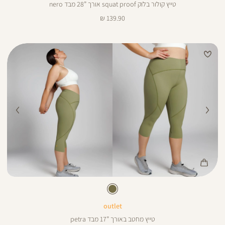
טייץ קולור בלוק squat proof אורך ”28 מבד nero
מחיר
139.90 ₪
מוצר
Color
Pan
זית
צבע
זית
ורך
17
17
ינצים
outlet
טייץ מחטב באורך ”17 מבד petra