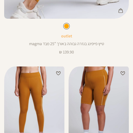
25
Color
Pan
צבע
כתום
כתום
ורך
8
25
ינצים
outlet
טייץ פייפינג בגזרה גבוהה באורך ”25 מבד magma
28
מחיר
139.90 ₪
מוצר