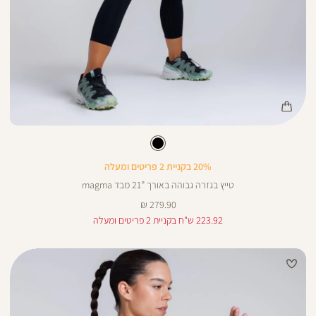
Color
Pan
צבע
שחור
שחור
ורך
21
21
ינצים
20% בקניית 2 פריטים ומעלה
טייץ בגזרה גבוהה באורך ”21 מבד magma
מחיר
279.90 ₪
מוצר
223.92 ש"ח בקניית 2 פריטים ומעלה