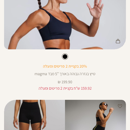
Color
Pan
צבע
שחור
שחור
20% בקניית 2 פריטים ומעלה
טייץ בגזרה גבוהה באורך ”5 מבד magma
מחיר
199.90 ₪
מוצר
159.92 ש"ח בקניית 2 פריטים ומעלה