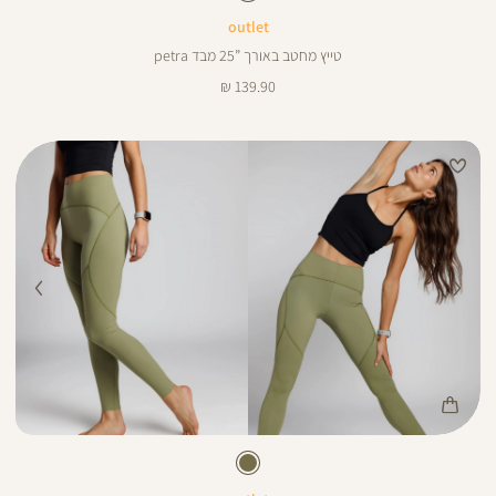
25
25
ינצים
outlet
טייץ מחטב באורך ”25 מבד petra
מחיר
139.90 ₪
מוצר
Color
Pan
זית
צבע
זית
ורך
28
28
ינצים