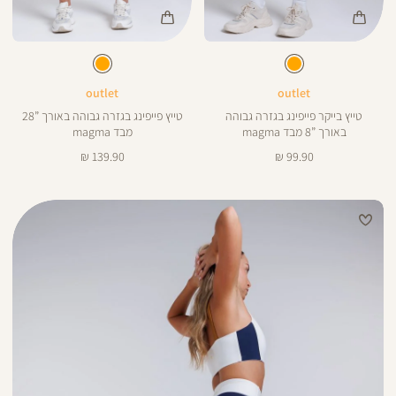
28
8
Color
Color
Pants
Pan
צבע
כתום
צבע
כתום
כתום
כתום
ורך
אורך
8
25
28
8
ינצים
באינצים
outlet
outlet
טייץ בייקר פייפינג בגזרה גבוהה
טייץ פייפינג בגזרה גבוהה באורך ”28
25
28
באורך ”8 מבד magma
מבד magma
מחיר
מחיר
139.90 ₪
99.90 ₪
מוצר
מוצר