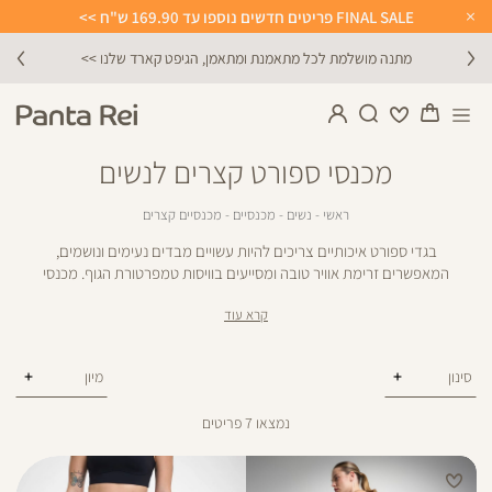
FINAL SALE פריטים חדשים נוספו עד 169.90 ש"ח >>
Close
Timer
מתנה מושלמת לכל מתאמנת ומתאמן, הגיפט קארד שלנו >>
מכנסי ספורט קצרים לנשים
ראשי
נשים
מכנסיים
מכנסיים
ראשי
נשים
מכנסיים
מכנסיים קצרים
קצרים
בגדי ספורט איכותיים צריכים להיות עשויים מבדים נעימים ונושמים,
המאפשרים זרימת אוויר טובה ומסייעים בוויסות טמפרטורת הגוף. מכנסי
ספורט קצרים לנשים הם פריט חיוני בארון של כל אישה פעילה, במיוחד
קרא עוד
בימים חמים או במהלך אימונים אינטנסיביים. מכנסי ספורט קצרים הם פריט
מושלם לריצה, לאימון בחדר כושר, ליוגה, לפילאטיס או לכל פעילות
ספורטיבית אחרת.
סינון
נמצאו
7
פריטים