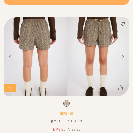
sale
Color
Pan
בז
צבע
בז
50% off
מכנסיים קצרים ניילון
מחיר
מחיר
49.90 ₪
99.90 ₪