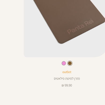
C
ן
חום
צבע
חום
ורוד
אטיס
outlet
מזרן למיטת פילאטיס
מחיר
99.90 ₪
מוצר