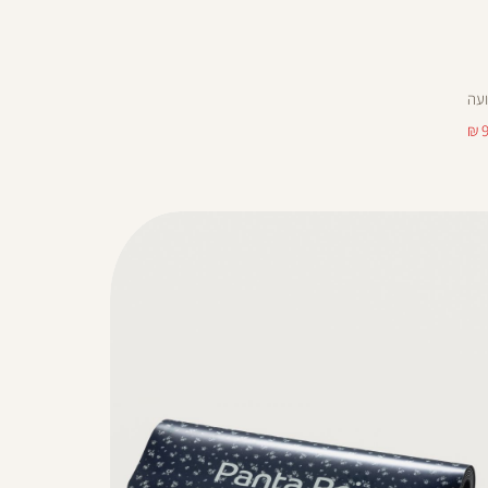
ועה
9