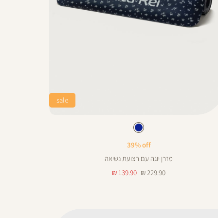
sale
C
ן
צבע
כחול
כחול
39% off
מזרן יוגה עם רצועת נשיאה
מחיר
מחיר
139.90 ₪
229.90 ₪
רגיל
מוצר