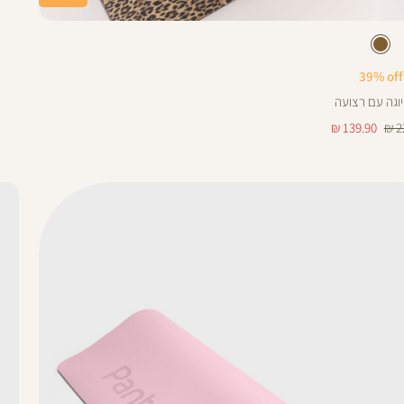
olor
מזר
חום
צבע
אפור
חום
פיל
39% off
יוגה עם רצועה
מחיר
139.90 ₪
2
מוצר