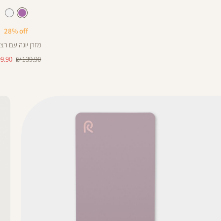
Color
מזרן
סגול
צבע
סגול
סגול
לבן
בהיר
בהיר
בהיר
28% off
מזרן יוגה עם רצ
מחיר
מחיר
9.90 ₪
139.90 ₪
רגיל
מוצר