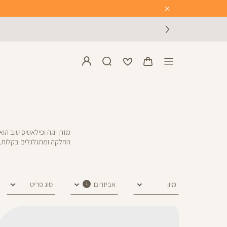
Close
Timer
מזרן יוגה ופילאטיס טוב הו
החלקה ומתגלגלים בקלות. 
סינון
סינון
סגור
אביזרים
סוג פריט
1
החל סינון