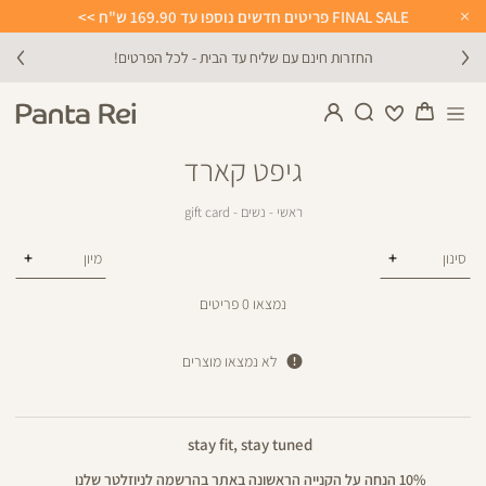
FINAL SALE פריטים חדשים נוספו עד 169.90 ש"ח >>
Close
Timer
החזרות חינם עם שליח עד הבית - לכל הפרטים!
גיפט קארד
ראשי
נשים
gift
ראשי
נשים
gift card
card
סינון
נמצאו
0
פריטים
לא נמצאו מוצרים
stay fit, stay tuned
10% הנחה על הקנייה הראשונה באתר בהרשמה לניוזלטר שלנו