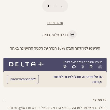
כמות
הוספה לסל
טבלת מידות
בדיקת מלאי בחנויות
ניתן להחליף/להחזיר עד 21 ימים בכל חנויות הרשת >>
גם על פריט זה תוכלו לצבור ולממש
להתחברות/הצטרפות
נקודות
על המוצר
החולצה המושלמת למראה קז’ואלי-אורבני עם טאצ’ רך ונש מבד gaia. שרוולים