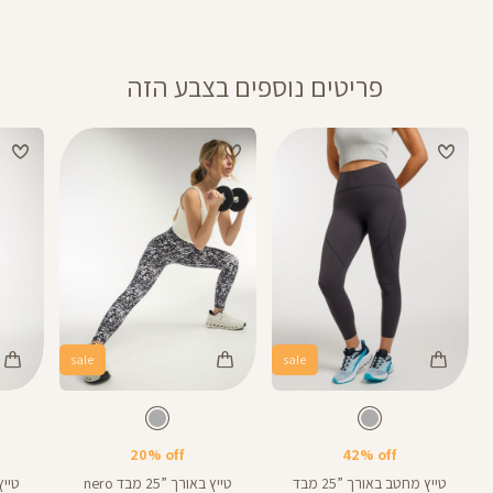
פריטים נוספים בצבע הזה
sale
sale
Color
Color
Color
28
25
Pants
Pants
Pant
צבע
אפור
צבע
אפור
אפור
אפור
אפור
אורך
אורך
28
25
באינצים
באינצים
20% off
42% off
25
28
טייץ מחטב באורך ”25 מבד
טייץ באורך ”25 מבד nero
טייץ בא