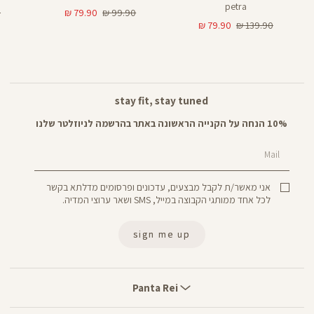
petra
מחיר
מחיר
מ
₪
79.90 ₪
99.90 ₪
מחיר
מחיר
רגיל
מוצר
רג
79.90 ₪
139.90 ₪
רגיל
מוצר
stay fit, stay tuned
10% הנחה על הקנייה הראשונה באתר בהרשמה לניוזלטר שלנו
Mail
אני מאשר/ת לקבל מבצעים, עדכונים ופרסומים מדלתא בקשר
לכל אחד ממותגי הקבוצה במייל, SMS ושאר ערוצי המדיה.
sign me up
Panta
Rei
Panta Rei
stores