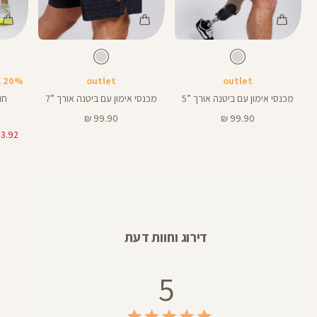
Color
Color
Color
7
5
Shirt
Pants
Pant
צבע
אפור
צבע
אפור
אפור
אפור
אפור
אורך
אורך
7
5
אינצים
באינצים
outlet
outlet
20% בקניית 2 פריטים ומעלה
5
7
מכנסי אימון עם ביטנה אורך ”5
מכנסי אימון עם ביטנה אורך ”7
חו
מחיר
מחיר
99.90 ₪
99.90 ₪
מוצר
מוצר
דירוג וחוות דעת
5