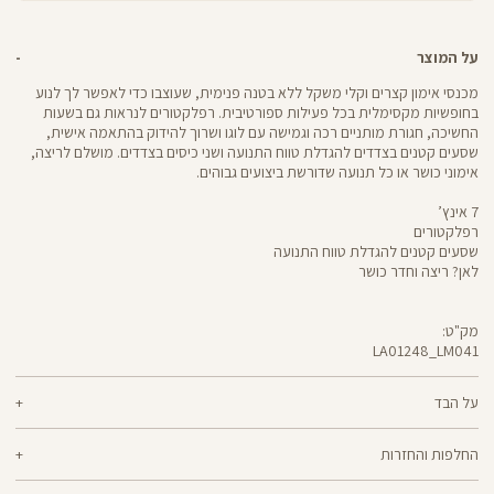
על המוצר
מכנסי אימון קצרים וקלי משקל ללא בטנה פנימית, שעוצבו כדי לאפשר לך לנוע
בחופשיות מקסימלית בכל פעילות ספורטיבית. רפלקטורים לנראות גם בשעות
החשיכה, חגורת מותניים רכה וגמישה עם לוגו ושרוך להידוק בהתאמה אישית,
שסעים קטנים בצדדים להגדלת טווח התנועה ושני כיסים בצדדים. מושלם לריצה,
אימוני כושר או כל תנועה שדורשת ביצועים גבוהים.
7 אינץ’
רפלקטורים
שסעים קטנים להגדלת טווח התנועה
לאן? ריצה וחדר כושר
מק"ט:
LA01248_LM041
מכנסיים
LA01248
קצרים
על הבד
88% פוליאסטר, 12% אלסטן
החלפות והחזרות
ניתן להחליף או להחזיר מוצרים שנקנו באתר תוך 21 ימים ממועד הקנייה בהתאם