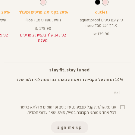
Pants
Sports
Pant
צבע
קורל
צבע
קורל
קורל
קורל
קורל
אורך
אורך
Bra
5
25
5
25
אינצים
באינצים
outlet
20% בקניית 2 פריטים ומעלה
20% בקניית 2 פריטים ומעלה
טייץ עם כיסים squat proof
חזיית ספורט מבד ilios
טייץ קצ
אורך ”25 מבד nero
מחיר
179.90 ₪
מחיר
מוצר
139.90 ₪
143.92 ש"ח בקניית 2 פריטים
מוצר
ומעלה
stay fit, stay tuned
10% הנחה על הקנייה הראשונה באתר בהרשמה לניוזלטר שלנו
Mail
אני מאשר/ת לקבל מבצעים, עדכונים ופרסומים מדלתא בקשר
לכל אחד ממותגי הקבוצה במייל, SMS ושאר ערוצי המדיה.
sign me up