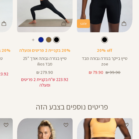
sale
Color
Color
Color
28
25
Pant
טייץ
Pants
צבע
שחור
צבע
שחור
שחור
LM020
שחור
אורך
אורך
אורך
עוד
8
28
25
8
אינצים
באינצים
באינצים
צבעים
20% off
20% בקניית 2 פריטים ומעלה
20% בקניית 2 פריטים ומעלה
32
28
טייץ בייקר בגזרה גבוהה מבד
טייץ בגזרה גבוהה אורך ”25
טי
zoe
מבד ilios
מחיר
מחיר
מחיר
279.90 ₪
79.90 ₪
99.90 ₪
רגיל
מוצר
מוצר
223.92 ש"ח בקניית 2 פריטים
ומעלה
פריטים נוספים בצבע הזה