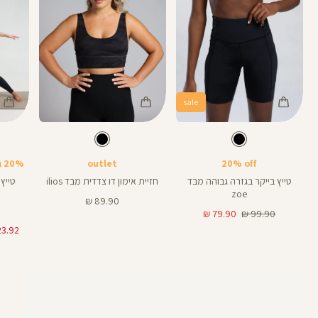
sale
Color
Color
Color
25
Pant
Sports
טייץ
צבע
שחור
צבע
שחור
שחור
שחור
LM020
אורך
אורך
אורך
Bra
6
8
25
6
8
אינצים
באינצים
באינצים
20% off
outlet
20% בקניית 2 פריטים ומעלה
28
טייץ בייקר בגזרה גבוהה מבד
חזיית אימון דו צדדית מבד ilios
zoe
מחיר
89.90 ₪
מחיר
מחיר
מוצר
79.90 ₪
99.90 ₪
רגיל
מוצר