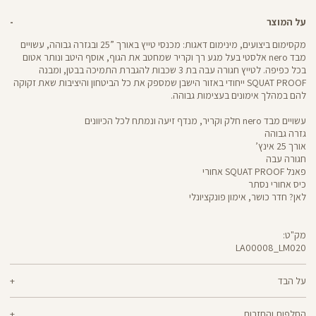
על המוצר
מקסימום ביצועים, מינימום דאגות: מכנסי טייץ באורך ”25 ובגזרה גבוהה, עשויים
מבד nero אלסטי בעל מגע רך וקריר שמחטב את הגוף, אוסף היטב ונותר אטום
בכל כפיפה. לטייץ חגורה עבה בת 3 שכבות להגברת התמיכה בבטן, ומבנה
SQUAT PROOF ייחודי באזור הישבן שמספק את כל הביטחון והיציבות שאת זקוקה
להם במהלך אימונים בעצימות גבוהה.
עשויים מבד nero חלק וקריר, מנדף זיעה ונמתח לכל הכיוונים
גזרה גבוהה
אורך 25 אינץ’
חגורה עבה
פאנל SQUAT PROOF אחורי
כיס אחורי נסתר
לאן? חדר כושר, אימון פונקציונלי
מק"ט:
LA00008_LM020
LA00008
Pants
על הבד
70% ניילון, 30% לייקרה
החלפות והחזרות