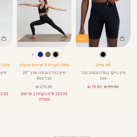
sale
Color
Color
Color
28
25
Pants
Pants
Pant
צבע
שחור
צבע
שחור
שחור
שחור
שחור
אורך
אורך
אורך
עוד
8
28
25
8
אינצים
באינצים
באינצים
צבעים
20% off
20% בקניית 2 פריטים ומעלה
20% בקניית 2 פריטים ומעלה
25
28
טייץ בייקר בגזרה גבוהה מבד
טייץ בגזרה גבוהה אורך ”25
zoe
מבד ilios
מחיר
מחיר
מחיר
279.90 ₪
79.90 ₪
99.90 ₪
רגיל
מוצר
מוצר
223.92 ש"ח בקניית 2 פריטים
ומעלה