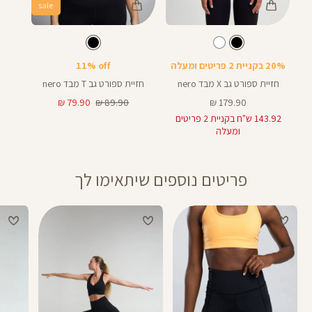
sale
Color
Color
Sports
Sport
צבע
שחור
צבע
שחור
שחור
שחור
Bra
Bra
20% בקניית 2 פריטים ומעלה
11% off
חזיית ספורט גב X מבד nero
חזיית ספורט גב T מבד nero
מחיר
מחיר
מחיר
79.90 ₪
89.90 ₪
179.90 ₪
מוצר
רגיל
מוצר
143.92 ש"ח בקניית 2 פריטים
ומעלה
פריטים נוספים שיתאימו לך