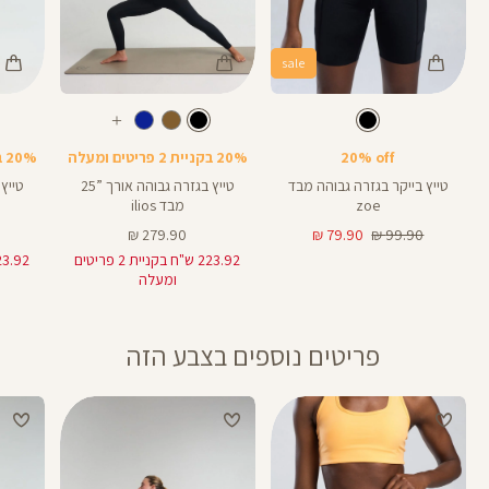
sale
Color
Color
Color
28
25
Pants
Pants
Pant
צבע
שחור
צבע
שחור
שחור
שחור
שחור
אורך
אורך
אורך
עוד
8
28
25
8
אינצים
באינצים
באינצים
צבעים
20% off
20% בקניית 2 פריטים ומעלה
20% בקניית 2 פריטים ומעלה
25
28
טייץ בייקר בגזרה גבוהה מבד
טייץ בגזרה גבוהה אורך ”25
zoe
מבד ilios
מחיר
מחיר
מחיר
279.90 ₪
79.90 ₪
99.90 ₪
רגיל
מוצר
מוצר
223.92 ש"ח בקניית 2 פריטים
ומעלה
פריטים נוספים בצבע הזה