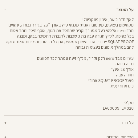
על המוצר
לאן? חדר כושר, אימון פונקציונלי
מקסימום ביצועים, מינימום דאגות: מכנסי טייץ באורך ”28 ובגזרה גבוהה, עשויים
מבד nero אלסטי בעל מגע רך וקריר שמחטב את הגוף, אוסף היטב ונותר אטום
בכל כפיפה. לטייץ חגורה עבה בת 3 שכבות להגברת התמיכה בבטן, ומבנה
SQUAT PROOF ייחודי באזור הישבן שמספק את כל הביטחון והיציבות שאת זקוקה
להם במהלך אימונים בעצימות גבוהה.
עשויים מבד nero חלק וקריר, מנדף זיעה ונמתח לכל הכיוונים
גזרה גבוהה
אורך 28 אינץ’
חגורה עבה
פאנל SQUAT PROOF אחורי
כיס אחורי נסתר
מק"ט:
LA00009_LM020
LA00009
Pants
על הבד
70% ניילון, 30% לייקרה
החלפות והחזרות