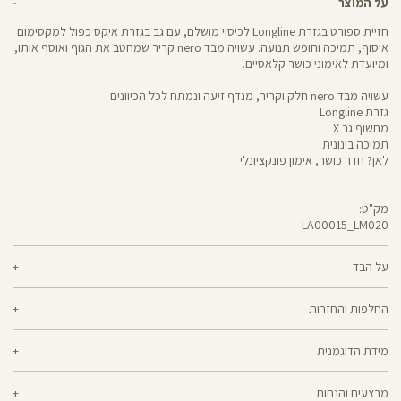
על המוצר
חזיית ספורט בגזרת Longline לכיסוי מושלם, עם גב בגזרת איקס כפול למקסימום
איסוף, תמיכה וחופש תנועה. עשויה מבד nero קריר שמחטב את הגוף ואוסף אותו,
ומיועדת לאימוני כושר קלאסיים.
עשויה מבד nero חלק וקריר, מנדף זיעה ונמתח לכל הכיוונים
גזרת Longline
מחשוף גב X
תמיכה בינונית
לאן? חדר כושר, אימון פונקציונלי
מק"ט:
LA00015_LM020
LA00015
Sports
Bra
על הבד
70% ניילון, 30% לייקרה
החלפות והחזרות
nero - מגע קריר, תמיכה גבוהה ותחושה נינוחה - שלושת המרכיבים לאימון דינמי
ניתן להחליף או להחזיר מוצרים שנקנו באתר תוך 21 ימים ממועד הקנייה בהתאם
מוצלח. nero מחטב בלי ללחוץ, משתלב בטבעיות עם הגוף ונותר אטום ויציב גם
מידת הדוגמנית
למדיניות ההחזרות\החלפות של הרשת.
מדיניות החלפות
בפני הסקוואט הכי נמוך. מיוצר בטכנולוגיית סיב silver-go מנדף ריחות
ואנטי-בקטריאלי
הדוגמנית ים בגובה 1.76 לובשת מידה M
ההחלפה וההחזרה מתבצעות בכל חנויות Panta Rei.
מבצעים והנחות