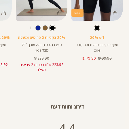
sale
Color
Color
Color
28
25
Pants
Pants
Pant
צבע
שחור
צבע
שחור
שחור
שחור
שחור
אורך
אורך
אורך
עוד
8
28
25
8
אינצים
באינצים
באינצים
צבעים
20% off
20% בקניית 2 פריטים ומעלה
20% בקניית 2 פריטים ומעלה
25
28
טייץ בייקר בגזרה גבוהה מבד
טייץ בגזרה גבוהה אורך ”25
zoe
מבד ilios
מחיר
מחיר
מחיר
279.90 ₪
79.90 ₪
99.90 ₪
רגיל
מוצר
מוצר
223.92 ש"ח בקניית 2 פריטים
ומעלה
דירוג וחוות דעת
4.4