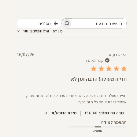
מסננים
חיפוש
מיין לפי
:
הרלוונטים ביותר
חוות
דעת
תאריך
אלישבע א.
16/07/26
פרסום
קונה מאומת
חזייה מעולה! הרבה זמן לא
חזייה מעולה! הרבה זמן לא לבשתי חזיית ספורט כזו נעימה ותומכת,
אפשר ללכת איתה כל היום בכיף!
|
גובה הרוכש/ת:
151-160
מידת הרוכש/ת:
XL
התאמה למידה
מתאים