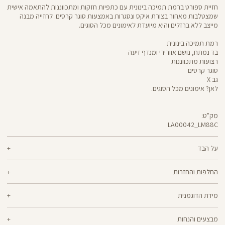
חזיית ספורט ברמת תמיכה בינונית עם כתפיות חזקות ומתכווננות להתאמה אישית
שמצטלבות מאחור בצורת איקס ונסגרות באמצעות סוגר קרסים. לחזייה מבנה
מייצב ללא ברזלים והיא מיועדת לאימונים מכל הסוגים.
רמת תמיכה בינונית
בד נמתח, נושם אוורירי ומנדף זיעה
רצועות מתכווננות
סוגר קרסים
גב X
לאן? אימונים מכל הסוגים.
מק"ט:
LA00042_LM88C
LA00042
Sports
Bra
על הבד
70% ניילון, 30% ספאנדקס
החלפות והחזרות
nero - מגע קריר, תמיכה גבוהה ותחושה נינוחה - שלושת המרכיבים לאימון דינמי
ניתן להחליף או להחזיר מוצרים שנקנו באתר תוך 21 ימים ממועד הקנייה בהתאם
מוצלח. nero מחטב בלי ללחוץ, משתלב בטבעיות עם הגוף ונותר אטום ויציב גם
מידת הדוגמנית
למדיניות ההחזרות\החלפות של הרשת.
מדיניות החלפות
בפני הסקוואט הכי נמוך. מיוצר בטכנולוגיית סיב silver-go מנדף ריחות
ואנטי-בקטריאלי
הדוגמנית ליאור בגובה 1.81 לובשת מידה XL
ההחלפה וההחזרה מתבצעות בכל חנויות Panta Rei.
מבצעים והנחות
מוצרים בלעדיים לאתר או שאינם במלאי - לא ניתן להחליף אך ניתן לבצע החזרה