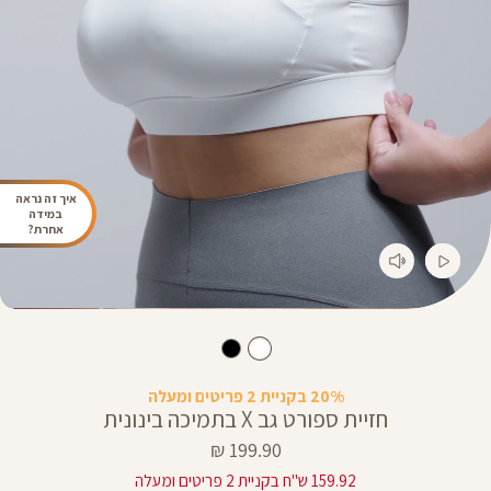
איך זה נראה
במידה
אחרת?
20% בקניית 2 פריטים ומעלה
חזיית ספורט גב X בתמיכה בינונית
מחיר
199.90 ₪
מוצר
159.92 ש"ח בקניית 2 פריטים ומעלה