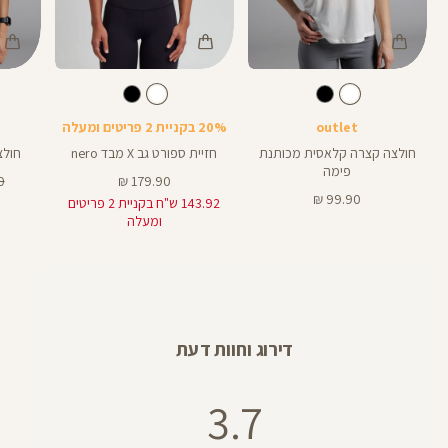
Color
Color
Color
Shirt
Sports
Shirt
לבן
צבע
לבן
צבע
לבן
לבן
לבן
Bra
outlet
20% בקניית 2 פריטים ומעלה
חולצה קצרה קלאסית מכותנת
חזיית ספורט גב X מבד nero
חולצ
פימה
מחיר
מח
₪
179.90 ₪
מחיר
מוצר
רג
99.90 ₪
143.92 ש"ח בקניית 2 פריטים
מוצר
ומעלה
דירוג וחוות דעת
3.7