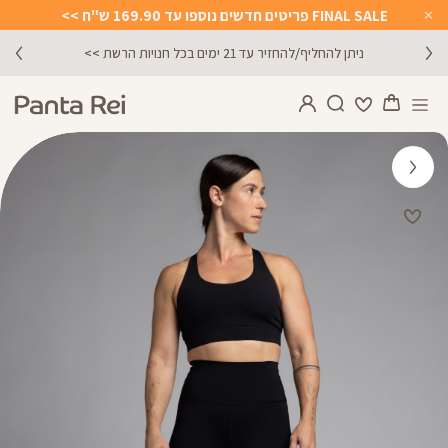
FINAL SALE פריטים חדשים נוספו עד 169.90 ש"ח >>
Close
Timer
ניתן להחליף/להחזיר עד 21 ימים בכל חנויות הרשת >>