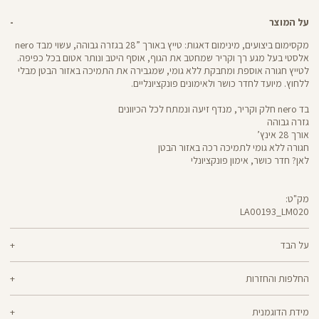
על המוצר
מקסימום ביצועים, מינימום דאגות: טייץ באורך ”28 בגזרה גבוהה, עשוי מבד nero
אלסטי בעל מגע רך וקריר שמחטב את הגוף, אוסף היטב ונותר אטום בכל כפיפה.
לטייץ חגורה אוספת ומחבקת ללא גומי, שמגבירה את התמיכה באזור הבטן מבלי
ללחוץ. מיועד לחדר כושר ולאימונים פונקציונליים.
בד nero חלק וקריר, מנדף זיעה ונמתח לכל הכיוונים
גזרה גבוהה
אורך 28 אינץ’
חגורה ללא גומי לתמיכה רכה באזור הבטן
לאן? חדר כושר, אימון פונקציונלי
מק"ט:
LA00193_LM020
LA00193
Pants
על הבד
70% ניילון, 30% לייקרה
החלפות והחזרות
nero - מגע קריר, תמיכה גבוהה ותחושה נינוחה - שלושת המרכיבים לאימון דינמי
ניתן להחליף או להחזיר מוצרים שנקנו באתר תוך 21 ימים ממועד הקנייה בהתאם
מוצלח. nero מחטב בלי ללחוץ, משתלב בטבעיות עם הגוף ונותר אטום ויציב גם
מידת הדוגמנית
למדיניות ההחזרות\החלפות של הרשת.
מדיניות החלפות
בפני הסקוואט הכי נמוך. מיוצר בטכנולוגיית סיב silver-go מנדף ריחות