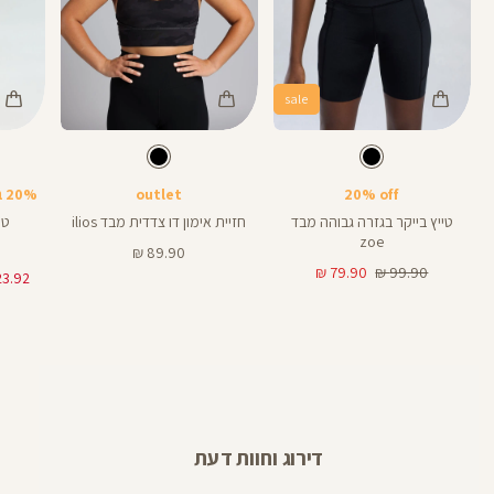
sale
Color
Color
Color
28
Pants
Sports
Pant
צבע
שחור
צבע
שחור
שחור
שחור
שחור
אורך
אורך
אורך
Bra
6
8
28
6
8
אינצים
באינצים
באינצים
20% off
outlet
20% בקניית 2 פריטים ומעלה
32
טייץ בייקר בגזרה גבוהה מבד
חזיית אימון דו צדדית מבד ilios
טי
zoe
מחיר
89.90 ₪
מחיר
מחיר
מוצר
79.90 ₪
99.90 ₪
רגיל
מוצר
דירוג וחוות דעת