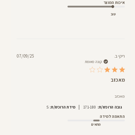
איכות המוצר
טוב
תאריך
ריקי ב.
07/09/25
פרסום
קונה מאומת
מאכזב
מאכזב
|
גובה הרוכש/ת:
171-180
מידת הרוכש/ת:
S
התאמה למידה
מתאים