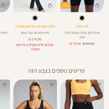
sale
Color
Color
Color
28
Pants
Pants
Pant
צבע
שחור
צבע
שחור
שחור
שחור
שחור
אורך
אורך
אורך
25
8
25
28
8
אינצים
באינצים
באינצים
20% off
20% בקניית 2 פריטים ומעלה
32
טייץ בייקר בגזרה גבוהה מבד
טייץ מתרחב מבד ilios
zoe
מחיר
279.90 ₪
מחיר
מחיר
מוצר
79.90 ₪
99.90 ₪
223.92 ש"ח בקניית 2 פריטים
רגיל
מוצר
ומעלה
פריטים נוספים בצבע הזה