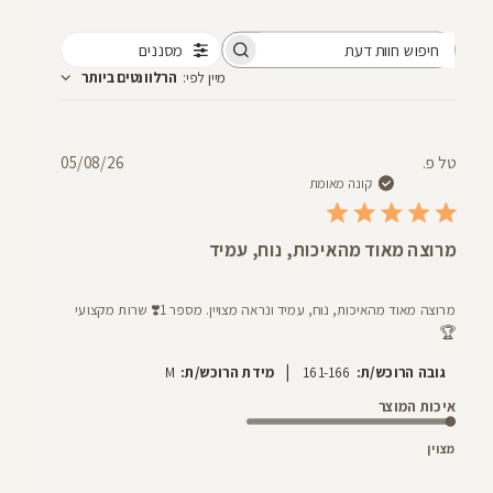
מסננים
חיפוש
מיין לפי
:
הרלוונטים ביותר
חוות
דעת
תאריך
טל פ.
05/08/26
פרסום
קונה מאומת
מרוצה מאוד מהאיכות, נוח, עמיד
מרוצה מאוד מהאיכות, נוח, עמיד ונראה מצויין. מספר 1❣️ שרות מקצועי
🏆
|
גובה הרוכש/ת:
161-166
מידת הרוכש/ת:
M
איכות המוצר
מצוין