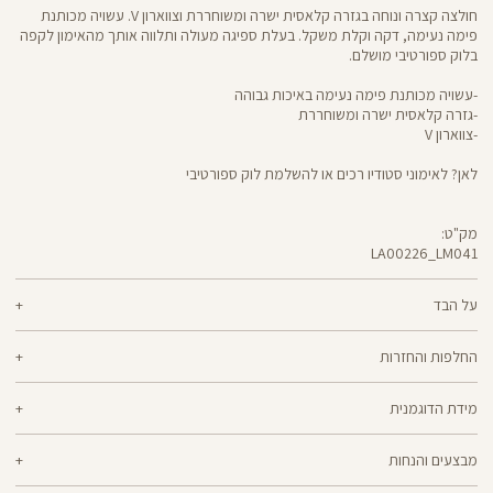
חולצה קצרה ונוחה בגזרה קלאסית ישרה ומשוחררת וצווארון V. עשויה מכותנת
פימה נעימה, דקה וקלת משקל. בעלת ספיגה מעולה ותלווה אותך מהאימון לקפה
בלוק ספורטיבי מושלם.
-עשויה מכותנת פימה נעימה באיכות גבוהה
-גזרה קלאסית ישרה ומשוחררת
-צווארון V
לאן? לאימוני סטודיו רכים או להשלמת לוק ספורטיבי
מק"ט:
LA00226_LM041
LA00226
Shirt
על הבד
48% ליוסל, 44% כותנת פימה, 8% אלסטן
החלפות והחזרות
ניתן להחליף או להחזיר מוצרים שנקנו באתר תוך 21 ימים ממועד הקנייה בהתאם
מידת הדוגמנית
למדיניות ההחזרות\החלפות של הרשת.
מדיניות החלפות
הדוגמנית אליאנה בגובה 1.75 לובשת מידה M
ההחלפה וההחזרה מתבצעות בכל חנויות Panta Rei.
מבצעים והנחות
מוצרים בלעדיים לאתר או שאינם במלאי - לא ניתן להחליף אך ניתן לבצע החזרה
ולקבל החזר כספי.