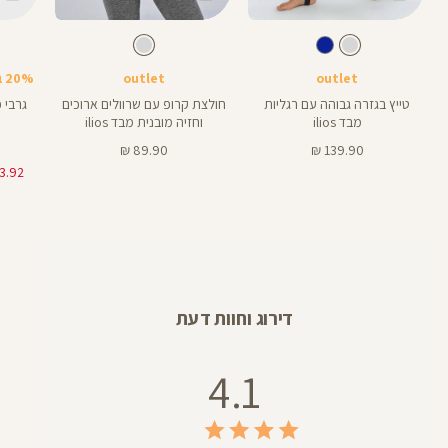
Color
Color
Color
Pant
Shirt
גרביים
צבע
אפור
צבע
אפור
אפור
אפור
אפור
אורך
28
28
אינצים
outlet
outlet
20% בקניית 2 פריטים ומעלה
טייץ בגזרה גבוהה עם רגליות
חולצת קרופ עם שרוולים ארוכים
גרבי 
מבד ilios
וחזיה מובנית מבד ilios
מחיר
מחיר
89.90 ₪
139.90 ₪
מוצר
מוצר
דירוג וחוות דעת
4.1