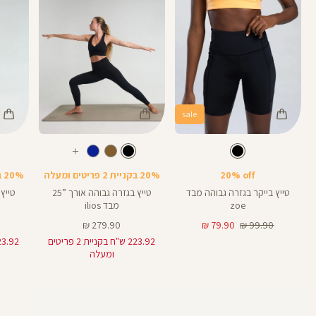
sale
Color
Color
Color
28
25
Pants
Pants
Pant
צבע
שחור
צבע
שחור
שחור
שחור
שחור
אורך
אורך
אורך
עוד
8
28
25
8
אינצים
באינצים
באינצים
צבעים
20% off
20% בקניית 2 פריטים ומעלה
20% בקניית 2 פריטים ומעלה
25
28
טייץ בייקר בגזרה גבוהה מבד
טייץ בגזרה גבוהה אורך ”25
zoe
מבד ilios
מחיר
מחיר
מחיר
279.90 ₪
79.90 ₪
99.90 ₪
רגיל
מוצר
מוצר
223.92 ש"ח בקניית 2 פריטים
ומעלה