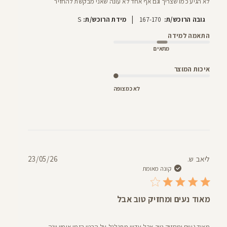
לא הגיע כמו שצריך וגם אף אחד לא עונה שאני מבקשת להחזיר
|
גובה הרוכש/ת:
167-170
מידת הרוכש/ת:
S
התאמה למידה
מתאים
איכות המוצר
לא כמצופה
תאריך
ליאב ש.
23/05/26
פרסום
קונה מאומת
מאוד נעים ומחזיק טוב אבל
מאוד נעים ומחזיק טוב אבל עדיין מתגלגל על הבטן בזמן אימון יוגה