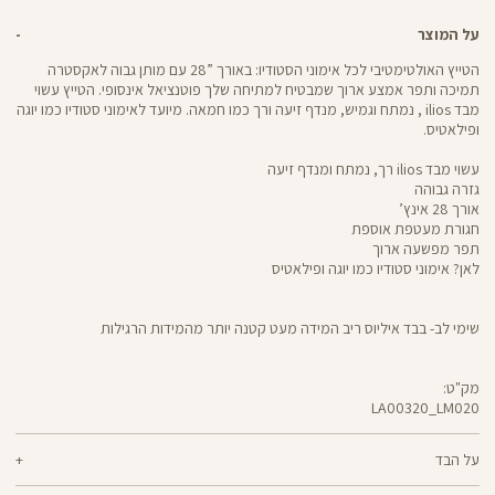
על המוצר
הטייץ האולטימטיבי לכל אימוני הסטודיו: באורך ”28 עם מותן גבוה לאקסטרה
תמיכה ותפר אמצע ארוך שמבטיח למתיחה שלך פוטנציאל אינסופי. הטייץ עשוי
מבד ilios , נמתח וגמיש, מנדף זיעה ורך כמו חמאה. מיועד לאימוני סטודיו כמו יוגה
ופילאטיס.
עשוי מבד ilios רך, נמתח ומנדף זיעה
גזרה גבוהה
אורך 28 אינץ’
חגורת מעטפת אוספת
תפר מפשעה ארוך
לאן? אימוני סטודיו כמו יוגה ופילאטיס
שימי לב- בבד איליוס ריב המידה מעט קטנה יותר מהמידות הרגילות
מק"ט:
LA00320_LM020
LA00320
Pants
על הבד
80% ניילון ממוחזר, 20% ליקרה ® אלסטן