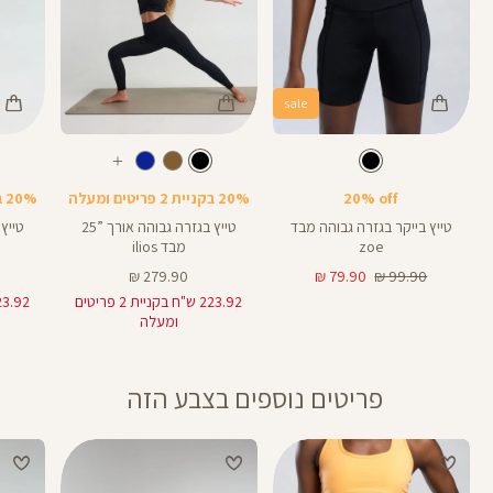
sale
Color
Color
Color
28
25
Pants
Pants
Pant
צבע
שחור
צבע
שחור
שחור
שחור
שחור
אורך
אורך
אורך
עוד
8
28
25
8
אינצים
באינצים
באינצים
צבעים
20% off
20% בקניית 2 פריטים ומעלה
20% בקניית 2 פריטים ומעלה
25
28
טייץ בייקר בגזרה גבוהה מבד
טייץ בגזרה גבוהה אורך ”25
zoe
מבד ilios
מחיר
מחיר
מחיר
279.90 ₪
79.90 ₪
99.90 ₪
רגיל
מוצר
מוצר
223.92 ש"ח בקניית 2 פריטים
ומעלה
פריטים נוספים בצבע הזה