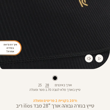
איך זה נראה
במידה
אחרת?
25
28
אורך באינצים
טייץ באורך מלא לגובה 1.70 מטר ומעלה
20% בקניית 2 פריטים ומעלה
טייץ בגזרה גבוהה אורך ”28 מבד ilios ריב