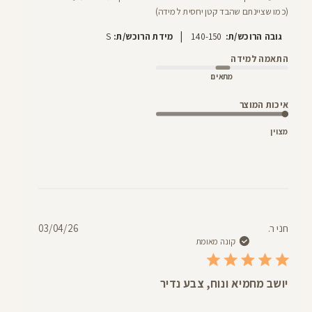
(כמו שציינתם שהבד קטן יחסית למידה)
|
גובה הרוכש/ת:
140-150
מידת הרוכש/ת:
S
התאמה למידה
מתאים
איכות המוצר
מצוין
תאריך
חני ר.
03/04/26
פרסום
קונה מאומת
יושב מחמיא ונוח, צבע נדיר