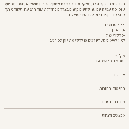
גופייה נוחה, דקה וקלת משקל עם גב בגזרת שחיין להגדלת חופש התנועה, מחשוף
U וסיומת עגולה עם שני שסעים קטנים בצדדים להגדלת טווח התנועה. תלווה אותך
מהאימון לקפה בלוק ספורטיבי מושלם.
-ללא שרוולים
-גב שחיין
-מחשוף עגול
לאן? לאימוני סטודיו רכים או להשלמת לוק ספורטיבי
מק"ט:
LA00449_LM001
LA00449
Shirt
על הבד
86% ניילון, 14% אלסטן
החלפות והחזרות
ניתן להחליף או להחזיר מוצרים שנקנו באתר תוך 21 ימים ממועד הקנייה בהתאם
מידת הדוגמנית
למדיניות ההחזרות\החלפות של הרשת.
מדיניות החלפות
הדוגמנית אניאל בגובה 1.77 לובשת מידה XS
ההחלפה וההחזרה מתבצעות בכל חנויות Panta Rei.
מבצעים והנחות
מוצרים בלעדיים לאתר או שאינם במלאי - לא ניתן להחליף אך ניתן לבצע החזרה
ולקבל החזר כספי.
המבצעים תקפים על המוצרים המשתתפים במבצע בלבד.