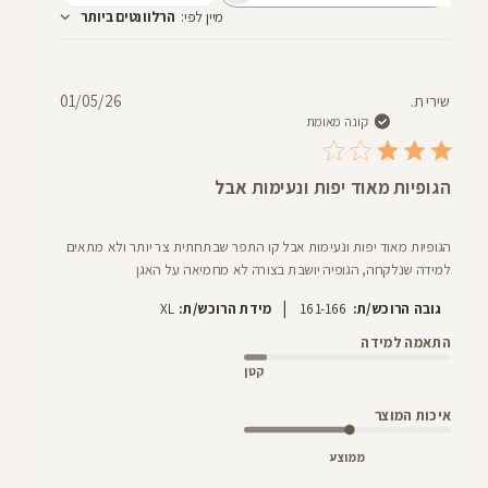
מיין לפי
:
הרלוונטים ביותר
חוות
דעת
תאריך
שירי ת.
01/05/26
פרסום
קונה מאומת
הגופיות מאוד יפות ונעימות אבל
הגופיות מאוד יפות ונעימות אבל קו התפר שבתחתית צר יותר ולא מתאים
למידה שנלקחה, הגופיה יושבת בצורה לא מחמיאה על האגן
|
גובה הרוכש/ת:
161-166
מידת הרוכש/ת:
XL
התאמה למידה
קטן
איכות המוצר
ממוצע