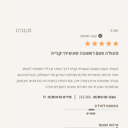
תאריך
יפה ד.
17/11/25
פרסום
קונה מאומת
מעולה פעם ראשונה שעשיתי קנייה
מעולה פעם ראשונה שעשיתי קנייה דרך האתר ובכלל נחשפתי למותג.
מאד מרומה מהשירות שלכם מבחינת העדכון של המשלוח, הבגדים הגיעו
בצורה אסטטית ארוז בצורה יפה, וגם ההחזר בחנות היה נוח ונגיש. ֿאין ספק
שנחשפתי ואהבתי את השירות ואיכות המוצרים תודה.
|
גובה הרוכש/ת:
151-160
מידת הרוכש/ת:
M
התאמה למידה
מתאים
איכות המוצר