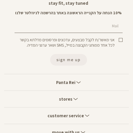
stay fit, stay tuned
10% הנחה על הקנייה הראשונה באתר בהרשמה לניוזלטר שלנו
Mail
אני מאשר/ת לקבל מבצעים, עדכונים ופרסומים מדלתא בקשר
לכל אחד ממותגי הקבוצה במייל, SMS ושאר ערוצי המדיה.
sign me up
Panta
Rei
Panta Rei
stores
stores
customer
service
customer service
move
with
move with us