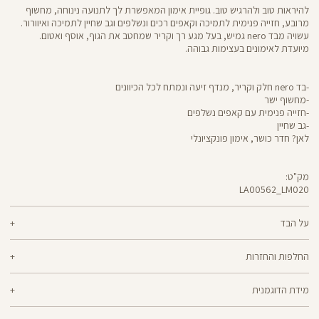
להיראות טוב ולהרגיש טוב. גופיית אימון המאפשרת לך לתנועה נינוחה, מחשוף
מרובע, חזייה פנימית לתמיכה וקאפים רכים ונשלפים וגב שחיין לתמיכה ואיוורור.
עשויה מבד nero גמיש, בעל מגע רך וקריר שמחטב את הגוף, אוסף ואטום.
מיועדת לאימונים בעצימות גבוהה.
-בד nero חלק וקריר, מנדף זיעה ונמתח לכל הכיוונים
-מחשוף ישר
-חזייה פנימית עם קאפים נשלפים
-גב שחיין
לאן? חדר כושר, אימון פונקציונלי
מק"ט:
LA00562_LM020
LA00562
Shirt
על הבד
70% ניילון, 30% לייקרה
החלפות והחזרות
nero - מגע קריר, תמיכה גבוהה ותחושה נינוחה - שלושת המרכיבים לאימון דינמי
ניתן להחליף או להחזיר מוצרים שנקנו באתר תוך 21 ימים ממועד הקנייה בהתאם
מוצלח. nero מחטב בלי ללחוץ, משתלב בטבעיות עם הגוף ונותר אטום ויציב גם
מידת הדוגמנית
למדיניות ההחזרות\החלפות של הרשת.
מדיניות החלפות
בפני הסקוואט הכי נמוך. מיוצר בטכנולוגיית סיב silver-go מנדף ריחות
ואנטי-בקטריאלי
הדוגמנית אריאל בגובה 1.63 לובשת מידה XS
ההחלפה וההחזרה מתבצעות בכל חנויות Panta Rei.