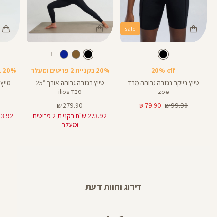
sale
Color
Color
Color
28
25
Pants
Pants
Pant
צבע
שחור
צבע
שחור
שחור
שחור
שחור
אורך
אורך
אורך
עוד
8
28
25
8
אינצים
באינצים
באינצים
צבעים
20% off
20% בקניית 2 פריטים ומעלה
20% בקניית 2 פריטים ומעלה
25
28
טייץ בייקר בגזרה גבוהה מבד
טייץ בגזרה גבוהה אורך ”25
zoe
מבד ilios
מחיר
מחיר
מחיר
279.90 ₪
79.90 ₪
99.90 ₪
רגיל
מוצר
מוצר
223.92 ש"ח בקניית 2 פריטים
ומעלה
דירוג וחוות דעת