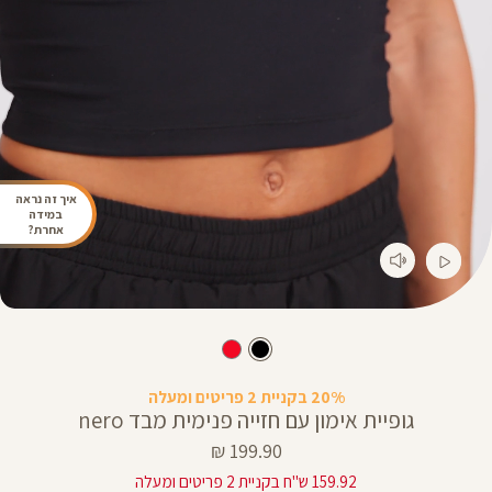
איך זה נראה
במידה
אחרת?
20% בקניית 2 פריטים ומעלה
גופיית אימון עם חזייה פנימית מבד nero
מחיר
199.90 ₪
מוצר
159.92 ש"ח בקניית 2 פריטים ומעלה