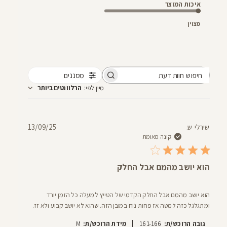
איכות המוצר
מצוין
מסננים
חיפוש
מיין לפי
:
הרלוונטים ביותר
חוות
דעת
תאריך
שירלי ש.
13/09/25
פרסום
קונה מאומת
הוא יושב מהמם אבל החלק
הוא יושב מהמם אבל החלק הקדמי של הטייץ למעלה כל הזמן יורד
ומתגלגל כזה למטה אז פחות נוח במובן הזה. שהוא לא יושב קבוע ולא זז.
|
גובה הרוכש/ת:
161-166
מידת הרוכש/ת:
M