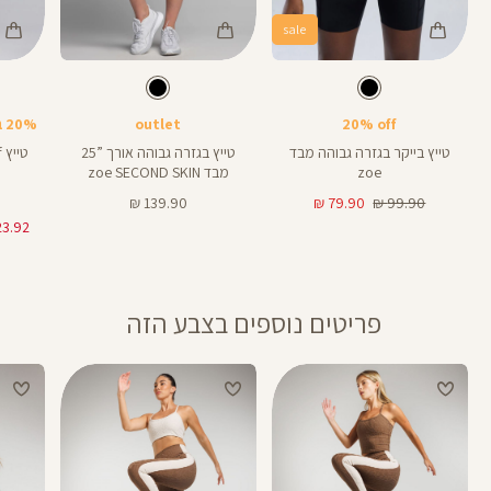
sale
Color
Color
Color
Pants
Pants
Pant
צבע
שחור
צבע
שחור
שחור
שחור
שחור
אורך
אורך
אורך
25
25
8
25
25
8
אינצים
באינצים
באינצים
20% off
outlet
20% בקניית 2 פריטים ומעלה
טייץ בייקר בגזרה גבוהה מבד
טייץ בגזרה גבוהה אורך ”25
zoe
מבד zoe SECOND SKIN
מחיר
מחיר
מחיר
139.90 ₪
79.90 ₪
99.90 ₪
רגיל
מוצר
מוצר
פריטים נוספים בצבע הזה