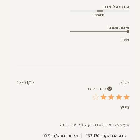
התאמה למידה
מתאים
איכות המוצר
מצוין
תאריך
ריקי ר.
15/04/25
פרסום
קונה מאומת
טייץ
טייץ מעולה איכות טובה רק המחיר יקר . תודה
|
גובה הרוכש/ת:
167-170
מידת הרוכש/ת:
XXS