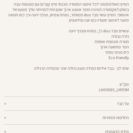
הטייץ האולטימטיבי לכל אימוני הסטודיו: מכנסי טייץ קצרים עם מעטפת עבה
במותן לאקסטרה תמיכה ותפר אמצע ארוך שמבטיח למתיחה שלך פוטנציאל
אינסופי. הטייץ עשוי מבד ilios ממוחזר, נמתח וגמיש, מנדף זיעה ורך כמו חמאה.
מיועד לאימוני סטודיו כמו יוגה ופילאטיס.
עשויים מבד ilios רך, נמתח ומנדף זיעה
גזרה גבוהה
חגורת מעטפת אוספת
תפר מפשעה ארוך
כיס פנימי נסתר
Eco friendly
שימי לב - בבד איליוס המידה מעט גדולה יותר מהמידה הרגילה
מק"ט:
LA00685_LM93M
LA00685
Pants
על הבד
80% ניילון ממוחזר, 20% לייקרה
החלפות והחזרות
ilios - רך וחמאתי, איתך בכל תנועה, גמיש ומנדף זיעה - התכונות הכי נעימות בבד
ניתן להחליף או להחזיר מוצרים שנקנו באתר תוך 21 ימים ממועד הקנייה בהתאם
אחד שכולו גמישות וחופש תנועה. אם הלב שלך נמצא ביוגה, פילאטיס או כל תרגול
מידת הדוגמנית
למדיניות ההחזרות\החלפות של הרשת.
מדיניות החלפות