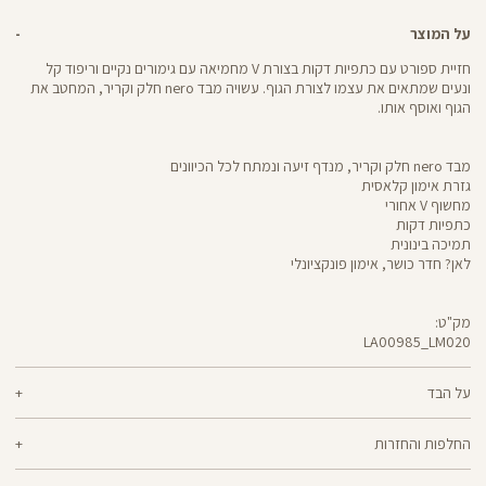
על המוצר
חזיית ספורט עם כתפיות דקות בצורת V מחמיאה עם גימורים נקיים וריפוד קל
ונעים שמתאים את עצמו לצורת הגוף. עשויה מבד nero חלק וקריר, המחטב את
הגוף ואוסף אותו.
מבד nero חלק וקריר, מנדף זיעה ונמתח לכל הכיוונים
גזרת אימון קלאסית
מחשוף V אחורי
כתפיות דקות
תמיכה בינונית
לאן? חדר כושר, אימון פונקציונלי
מק"ט:
LA00985_LM020
LA00985
Sports
Bra
על הבד
70% ניילון, 30% לייקרה
החלפות והחזרות
nero - מגע קריר, תמיכה גבוהה ותחושה נינוחה - שלושת המרכיבים לאימון דינמי
ניתן להחליף או להחזיר מוצרים שנקנו באתר תוך 21 ימים ממועד הקנייה בהתאם
מוצלח. nero מחטב בלי ללחוץ, משתלב בטבעיות עם הגוף ונותר אטום ויציב גם