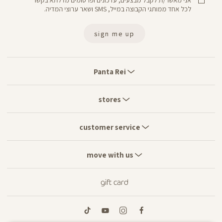
אני מאשר/ת לקבל מבצעים, עדכונים ופרסומים מדלתא בקשר
לכל אחד ממותגי הקבוצה במייל, SMS ושאר ערוצי המדיה.
sign me up
Panta
Rei
Panta Rei
stores
stores
customer
service
customer service
move
with
move with us
us
gift card
tiktok
youtube
instagram
facebook