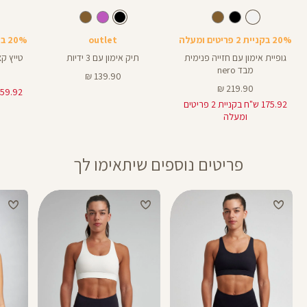
Color
Color
Color
Shir
תיק
Pants
לבן
צבע
צבע
שחור
לבן
שחור
שחור
אורך
ספורט
3
3
באינצים
20% בקניית 2 פריטים ומעלה
outlet
20% בקניית 2 פריטים ומעלה
גופיית אימון עם חזייה פנימית
תיק אימון עם 3 ידיות
טייץ קצר בא
מבד nero
מחיר
139.90 ₪
מחיר
מוצר
219.90 ₪
מוצר
175.92 ש"ח בקניית 2 פריטים
ומעלה
פריטים נוספים שיתאימו לך