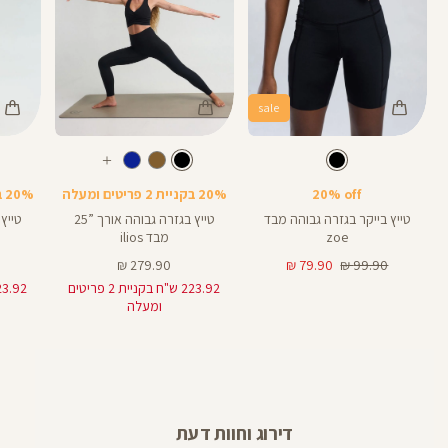
sale
Color
Color
Color
28
25
Pants
Pants
Pant
צבע
שחור
צבע
שחור
שחור
שחור
שחור
אורך
אורך
אורך
עוד
8
28
25
8
אינצים
באינצים
באינצים
צבעים
20% off
20% בקניית 2 פריטים ומעלה
20% בקניית 2 פריטים ומעלה
25
28
טייץ בייקר בגזרה גבוהה מבד
טייץ בגזרה גבוהה אורך ”25
zoe
מבד ilios
מחיר
מחיר
מחיר
279.90 ₪
79.90 ₪
99.90 ₪
רגיל
מוצר
מוצר
223.92 ש"ח בקניית 2 פריטים
ומעלה
דירוג וחוות דעת