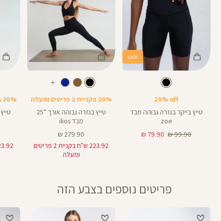
sale
Color
Color
Color
28
25
Pants
Pants
Pant
צבע
שחור
צבע
שחור
שחור
שחור
שחור
אורך
אורך
אורך
עוד
8
28
25
8
אינצים
באינצים
באינצים
צבעים
20% off
20% בקניית 2 פריטים ומעלה
20% בקניית 2 פריטים ומעלה
25
28
טייץ בייקר בגזרה גבוהה מבד
טייץ בגזרה גבוהה אורך ”25
zoe
מבד ilios
מחיר
מחיר
מחיר
279.90 ₪
79.90 ₪
99.90 ₪
רגיל
מוצר
מוצר
223.92 ש"ח בקניית 2 פריטים
ומעלה
פריטים נוספים בצבע הזה