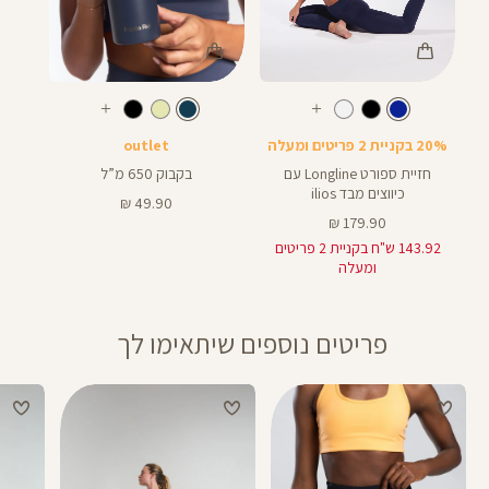
Color
Color
Sport
בקבוק
צבע
כחול
נייבי
צבע
כחול
נייבי
עוד
עוד
Bra
צבעים
צבעים
20% בקניית 2 פריטים ומעלה
outlet
חזיית ספורט Longline עם
בקבוק 650 מ”ל
כיווצים מבד ilios
מחיר
49.90 ₪
מחיר
מוצר
179.90 ₪
מוצר
143.92 ש"ח בקניית 2 פריטים
ומעלה
פריטים נוספים שיתאימו לך