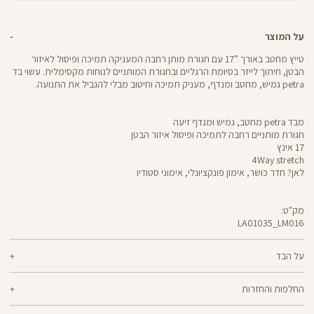
על המוצר
טייץ מחטב באורך ”17 עם חגורת מותן רחבה המעניקה תמיכה ופיסול לאיזור
הבטן, חיתוך לייזר בסיומת הרגליים ובחגורת המותניים לנוחות מקסימלית. עשוי בד
petra גמיש, מחטב ומנדף, מעניק תמיכה וחיטוב מבלי להגביל את התנועה.
מבד petra מחטב, גמיש ומנדף זיעה
חגורת מותניים רחבה לתמיכה ופיסול איזור הבטן
17 אינץ
4Way stretch
לאן? חדר כושר, אימון פונקציונלי, אימוני סטודיו
מק"ט:
LA01035_LM016
LA01035
Pants
על הבד
61% ניילון, 39% אלסטן
החלפות והחזרות
petra - בד גמיש, מחטב ומנדף זיעה שמעניק עיצוב לגזרה תוך כדי שמירה על
ניתן להחליף או להחזיר מוצרים שנקנו באתר תוך 21 ימים ממועד הקנייה בהתאם