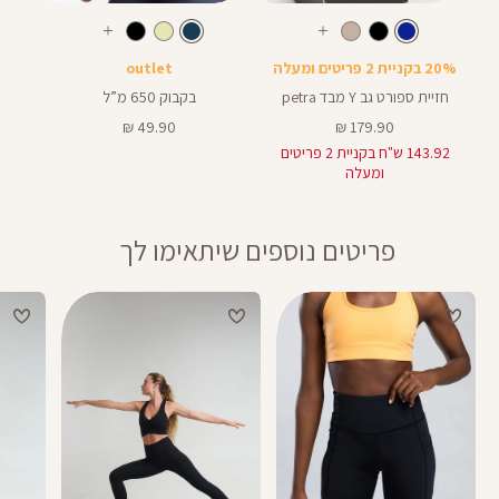
Color
Color
Sport
בקבוק
צבע
כחול
נייבי
צבע
כחול
נייבי
עוד
עוד
Bra
צבעים
צבעים
20% בקניית 2 פריטים ומעלה
outlet
חזיית ספורט גב Y מבד petra
בקבוק 650 מ”ל
מחיר
מחיר
49.90 ₪
179.90 ₪
מוצר
מוצר
143.92 ש"ח בקניית 2 פריטים
ומעלה
פריטים נוספים שיתאימו לך