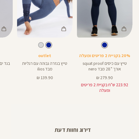
Color
Color
Color
Swimwear
Pants
Pant
צבע
כחול
צבע
כחול
כחול
כחול
כחול
אורך
אורך
28
28
28
28
אינצים
באינצים
20% בקניית 2 פריטים ומעלה
outlet
טייץ עם כיסים squat proof
טייץ בגזרה גבוהה עם רגליות
בגד ים
אורך ”28 מבד nero
מבד ilios
מחיר
מחיר
139.90 ₪
279.90 ₪
מוצר
מוצר
223.92 ש"ח בקניית 2 פריטים
ומעלה
דירוג וחוות דעת