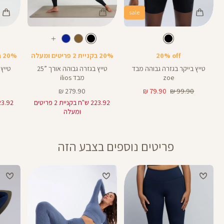
sale
Color
Color
Color
28
25
Pants
Pants
Pant
צבע
שחור
צבע
שחור
שחור
שחור
שחור
אורך
אורך
אורך
עוד
8
28
25
8
אינצים
באינצים
באינצים
צבעים
20% off
20% בקניית 2 פריטים ומעלה
20% בקניית 2 פריטים ומעלה
25
28
טייץ בייקר בגזרה גבוהה מבד
טייץ בגזרה גבוהה אורך ”25
zoe
מבד ilios
מחיר
מחיר
מחיר
279.90 ₪
79.90 ₪
99.90 ₪
רגיל
מוצר
מוצר
223.92 ש"ח בקניית 2 פריטים
ומעלה
פריטים נוספים בצבע הזה