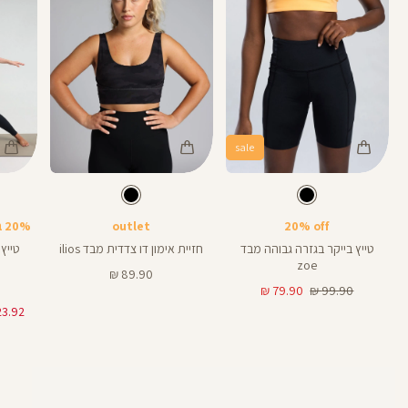
sale
Color
Color
Color
25
Pants
Sports
Pant
צבע
שחור
צבע
שחור
שחור
שחור
שחור
אורך
אורך
אורך
Bra
6
8
25
6
8
אינצים
באינצים
באינצים
20% off
outlet
20% בקניית 2 פריטים ומעלה
28
טייץ בייקר בגזרה גבוהה מבד
חזיית אימון דו צדדית מבד ilios
zoe
מחיר
89.90 ₪
מחיר
מחיר
מוצר
79.90 ₪
99.90 ₪
רגיל
מוצר