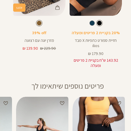
sale
Color
Color
Sport
מזרן
צבע
שחור
חום
צבע
שחור
חום
Bra
20% בקניית 2 פריטים ומעלה
39% off
חזיית ספורט כתפיות X מבד
מזרן יוגה עם רצועה
ilios
מחיר
מחיר
139.90 ₪
229.90 ₪
מחיר
רגיל
מוצר
179.90 ₪
מוצר
143.92 ש"ח בקניית 2 פריטים
ומעלה
פריטים נוספים שיתאימו לך