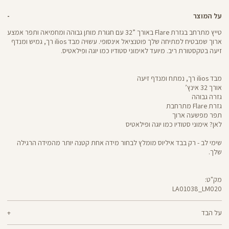
על המוצר
טייץ מתרחב בגזרת Flare באורך ”32 עם חגורת מותן גבוהה ומחמיאה ותפר אמצע
ארוך שמבטיח למתיחה שלך פוטנציאל אינסופי. עשויה מבד ilios רך, גמיש ומנדף
זיעה בטקסטורת ריב. מיועד לאימוני סטודיו כמו יוגה ופילאטיס.
מבד ilios רך, נמתח ומנדף זיעה
אורך 32 אינץ’
גזרה גבוהה
גזרת Flare מתרחבת
תפר מפשעה ארוך
לאן? אימוני סטודיו כמו יוגה ופילאטיס
שימי לב - רק בבד איליוס מומלץ לבחור מידה אחת קטנה יותר מהמידה הרגילה
שלך.
מק"ט:
LA01038_LM020
LA01038
Pants
על הבד
80% ניילון ממוחזר, 20% ליקרה ® אלסטן