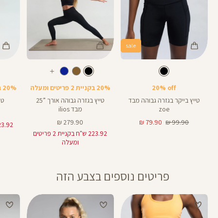
sale
Color
Color
Color
28
25
Pants
Pants
Pant
צבע
שחור
צבע
שחור
שחור
שחור
שחור
אורך
אורך
אורך
עוד
8
28
25
8
אינצים
באינצים
באינצים
צבעים
20% off
20% בקניית 2 פריטים ומעלה
20% בקניית 2 פריטים ומעלה
32
28
טייץ בייקר בגזרה גבוהה מבד
טייץ בגזרה גבוהה אורך ”25
טי
zoe
מבד ilios
מחיר
מחיר
מחיר
279.90 ₪
79.90 ₪
99.90 ₪
רגיל
מוצר
מוצר
223.92 ש"ח בקניית 2 פריטים
ומעלה
פריטים נוספים בצבע הזה