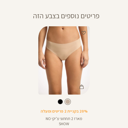
פריטים נוספים בצבע הזה
Color
Underwear
בז'
צבע
בז'
20% בקניית 2 פריטים ומעלה
מארז 2 תחתוני צ’יקי NO
SHOW