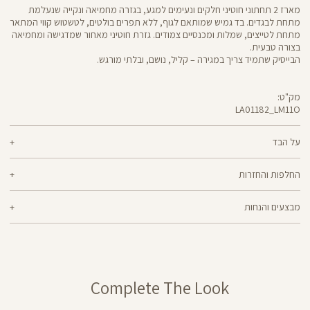
מארז 2 תחתוני חוטיני חלקים ונעימים למגע, בגזרה מחמיאה ונקייה שנעלמת
מתחת לבגדים. בד גמיש שמותאם לגוף, ללא תפרים בולטים, לטשטוש קווי המתאר
מתחת לטייצים, שמלות ומכנסיים צמודים. גזרת חוטיני מאחור שמדגישה ומחמיאה
בצורה טבעית.
הבייסיק שתמיד צריך במגירה – קליל, נושם, ובלתי מורגש.
מק"ט:
LA01182_LM11O
Underwear
LA01182
על הבד
72% ניילון, 28% אלסטן
החלפות והחזרות
ניתן להחליף או להחזיר מוצרים שנקנו באתר תוך 21 ימים ממועד הקנייה בהתאם
מבצעים והנחות
למדיניות ההחזרות\החלפות של הרשת.
מדיניות החלפות
המבצעים תקפים על המוצרים המשתתפים במבצע בלבד.
ההחלפה וההחזרה מתבצעות בכל חנויות Panta Rei.
מבצע אקסטרה הנחה על מבצעים: בהזנת קוד קופון שיפורסם באותה תקופה, ללא
מוצרים בלעדיים לאתר או שאינם במלאי - לא ניתן להחליף אך ניתן לבצע החזרה
כפל קופונים, על מוצרים שמופיע תווית של המבצע,ההנחה תחושב על היתרה
ולקבל החזר כספי.
לאחר הפחתת ההנחות האחרות
קופונים – ניתן לממש קופון אחד בהזמנה. הנחת קופון אינה חלה על דמי משלוח,
Complete The Look
וגיפטקארד
מבצע 1+1מתנה – ההנחה תחושב על הפריט הזול מבניהם. יש לבחור 2 יחידות