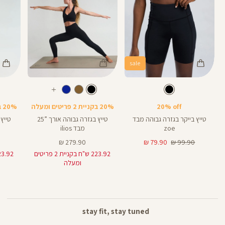
sale
Color
Color
Color
28
25
Pants
Pants
Pant
צבע
שחור
צבע
שחור
שחור
שחור
שחור
אורך
אורך
אורך
עוד
8
28
25
8
אינצים
באינצים
באינצים
צבעים
20% off
20% בקניית 2 פריטים ומעלה
20% בקניית 2 פריטים ומעלה
25
28
טייץ בייקר בגזרה גבוהה מבד
טייץ בגזרה גבוהה אורך ”25
zoe
מבד ilios
מחיר
מחיר
מחיר
279.90 ₪
79.90 ₪
99.90 ₪
רגיל
מוצר
מוצר
223.92 ש"ח בקניית 2 פריטים
ומעלה
stay fit, stay tuned