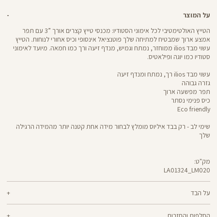
על המוצר
הטייץ האולטימטיבי לכל אימוני הסטודיו: מכנסי טייץ קצרים אורך ”3 עם תפר
אמצע ארוך שמבטיח למתיחה שלך פוטנציאל אינסופי וכיס אחורי לנוחות. הטייץ
עשוי מבד ilios ממוחזר, נמתח וגמיש, מנדף זיעה ורך כמו חמאה. מיועד לאימוני
סטודיו כמו יוגה ופילאטיס.
עשוי מבד ilios רך, נמתח ומנדף זיעה
גזרה גבוהה
תפר מפשעה ארוך
כיס פנימי נסתר
Eco friendly
שימי לב - רק בבד איליוס מומלץ לבחור מידה אחת קטנה יותר מהמידה הרגילה
שלך
מק"ט:
LA01324_LM020
LA01324
Pants
על הבד
80% ניילון ממוחזר, 20% לייקרה
החלפות והחזרות