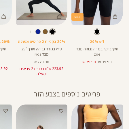
sale
Color
Color
Color
28
25
Pants
Pants
Pant
צבע
שחור
צבע
שחור
שחור
שחור
שחור
אורך
אורך
אורך
עוד
8
28
25
8
אינצים
באינצים
באינצים
צבעים
20% off
20% בקניית 2 פריטים ומעלה
20% בקניית 2 פריטים ומעלה
25
28
טייץ בייקר בגזרה גבוהה מבד
טייץ בגזרה גבוהה אורך ”25
zoe
מבד ilios
מחיר
מחיר
מחיר
279.90 ₪
79.90 ₪
99.90 ₪
רגיל
מוצר
מוצר
223.92 ש"ח בקניית 2 פריטים
ומעלה
פריטים נוספים בצבע הזה