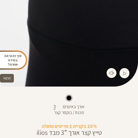
איך זה נראה
במידה
אחרת?
NEW
3
אורך באינצים
מכנס / בוקסר קצר
20% בקניית 2 פריטים ומעלה
טייץ קצר אורך ”3 מבד ilios