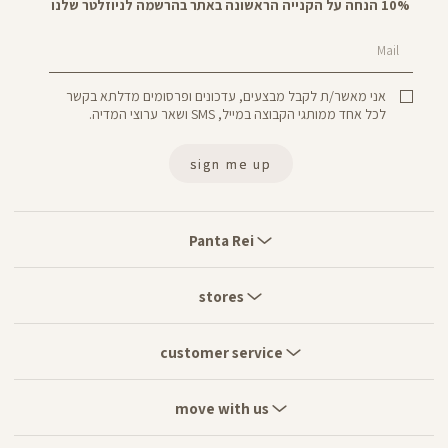
10% הנחה על הקנייה הראשונה באתר בהרשמה לניוזלטר שלנו
Mail
אני מאשר/ת לקבל מבצעים, עדכונים ופרסומים מדלתא בקשר
לכל אחד ממותגי הקבוצה במייל, SMS ושאר ערוצי המדיה.
sign me up
Panta
Rei
Panta Rei
stores
stores
customer
service
customer service
move
with
move with us
us