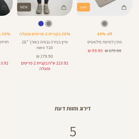
NEW
sale
Color
Color
Color
28
מזרן
Pants
Sports
צבע
אפור
צבע
אפור
אפור
אפור
אפור
אורך
פילאטיס
Bra
28
באינצים
44% off
20% בקניית 2 פריטים ומעלה
20% בקניית 2 פריטים ומעלה
25
מזרן למיטת פילאטיס
טייץ בגזרה גבוהה באורך ”28
חזיית
מבד nero
מחיר
מחיר
99.90 ₪
179.90 ₪
רגיל
מוצר
מחיר
279.90 ₪
מוצר
223.92 ש"ח בקניית 2 פריטים
ומעלה
דירוג וחוות דעת
5