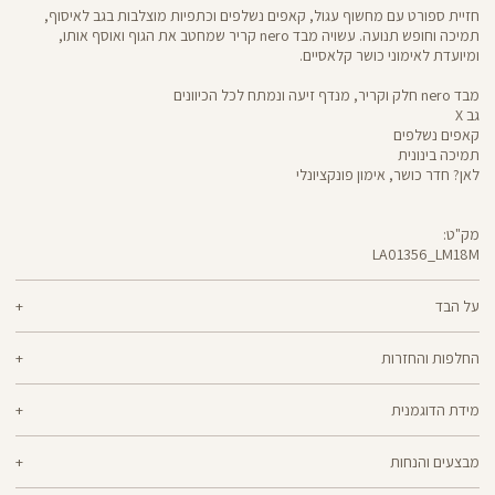
חזיית ספורט עם מחשוף עגול, קאפים נשלפים וכתפיות מוצלבות בגב לאיסוף,
תמיכה וחופש תנועה. עשויה מבד nero קריר שמחטב את הגוף ואוסף אותו,
ומיועדת לאימוני כושר קלאסיים.
מבד nero חלק וקריר, מנדף זיעה ונמתח לכל הכיוונים
גב X
קאפים נשלפים
תמיכה בינונית
לאן? חדר כושר, אימון פונקציונלי
מק"ט:
LA01356_LM18M
LA01356
Sports
Bra
על הבד
70% ניילון, 30% לייקרה
החלפות והחזרות
nero - מגע קריר, תמיכה גבוהה ותחושה נינוחה - שלושת המרכיבים לאימון דינמי
ניתן להחליף או להחזיר מוצרים שנקנו באתר תוך 21 ימים ממועד הקנייה בהתאם
מוצלח. nero מחטב בלי ללחוץ, משתלב בטבעיות עם הגוף ונותר אטום ויציב גם
מידת הדוגמנית
למדיניות ההחזרות\החלפות של הרשת.
מדיניות החלפות
בפני הסקוואט הכי נמוך. מיוצר בטכנולוגיית סיב silver-go מנדף ריחות
ואנטי-בקטריאלי
הדוגמנית אלכסה בגובה 1.76 לובשת מידה XS
ההחלפה וההחזרה מתבצעות בכל חנויות Panta Rei.
מבצעים והנחות
מוצרים בלעדיים לאתר או שאינם במלאי - לא ניתן להחליף אך ניתן לבצע החזרה
ולקבל החזר כספי.