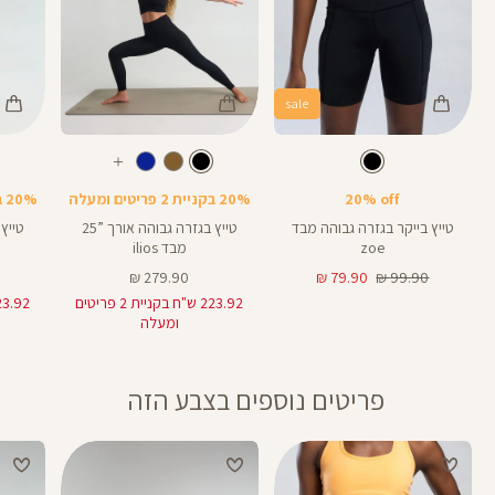
sale
Color
Color
Color
28
25
Pants
Pants
Pant
צבע
שחור
צבע
שחור
שחור
שחור
שחור
אורך
אורך
אורך
עוד
8
28
25
8
אינצים
באינצים
באינצים
צבעים
20% off
20% בקניית 2 פריטים ומעלה
20% בקניית 2 פריטים ומעלה
25
28
טייץ בייקר בגזרה גבוהה מבד
טייץ בגזרה גבוהה אורך ”25
zoe
מבד ilios
מחיר
מחיר
מחיר
279.90 ₪
79.90 ₪
99.90 ₪
רגיל
מוצר
מוצר
223.92 ש"ח בקניית 2 פריטים
ומעלה
פריטים נוספים בצבע הזה