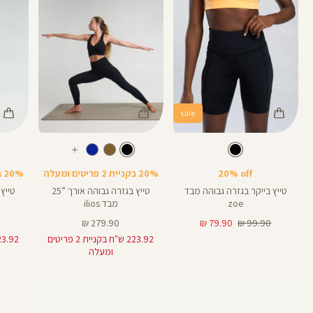
sale
Color
Color
Color
28
25
Pants
Pants
Pant
צבע
שחור
צבע
שחור
שחור
שחור
שחור
אורך
אורך
אורך
עוד
8
28
25
8
אינצים
באינצים
באינצים
צבעים
20% off
20% בקניית 2 פריטים ומעלה
20% בקניית 2 פריטים ומעלה
25
28
טייץ בייקר בגזרה גבוהה מבד
טייץ בגזרה גבוהה אורך ”25
zoe
מבד ilios
מחיר
מחיר
מחיר
279.90 ₪
79.90 ₪
99.90 ₪
רגיל
מוצר
מוצר
223.92 ש"ח בקניית 2 פריטים
ומעלה