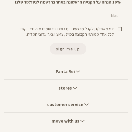
10% הנחה על הקנייה הראשונה באתר בהרשמה לניוזלטר שלנו
Mail
אני מאשר/ת לקבל מבצעים, עדכונים ופרסומים מדלתא בקשר
לכל אחד ממותגי הקבוצה במייל, SMS ושאר ערוצי המדיה.
sign me up
Panta
Rei
Panta Rei
stores
stores
customer
service
customer service
move
with
move with us
us