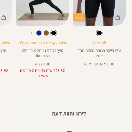
sale
Color
Color
Color
28
25
Pants
Pants
Pant
צבע
שחור
צבע
שחור
שחור
שחור
שחור
אורך
אורך
אורך
עוד
8
28
25
8
אינצים
באינצים
באינצים
צבעים
20% off
20% בקניית 2 פריטים ומעלה
20% בקניית 2 פריטים ומעלה
25
28
טייץ בייקר בגזרה גבוהה מבד
טייץ בגזרה גבוהה אורך ”25
zoe
מבד ilios
מחיר
מחיר
מחיר
279.90 ₪
79.90 ₪
99.90 ₪
רגיל
מוצר
מוצר
223.92 ש"ח בקניית 2 פריטים
ומעלה
דירוג וחוות דעת