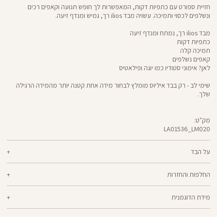
חזיית ספורט עם כתפיות דקות, המאפשרות לך חופש תנועה וקאפים רכים
ונשלפים לכסוי ותמיכה. עשויה מבד ilios רך, גמיש ומנדף זיעה.
מבד ilios רך, נמתח ומנדף זיעה
כתפיות דקות
תמיכה קלה
קאפים נשלפים
לאן? אימוני סטודיו כמו יוגה ופילאטיס
שימי לב - רק בבד איליוס מומלץ לבחור מידה אחת קטנה יותר מהמידה הרגילה
שלך.
מק"ט:
LA01536_LM020
LA01536
Sports
Bra
על הבד
80% ניילון ממוחזר, 20% לייקרה
החלפות והחזרות
ilios - רך וחמאתי, איתך בכל תנועה, גמיש ומנדף זיעה - התכונות הכי נעימות בבד
ניתן להחליף או להחזיר מוצרים שנקנו באתר תוך 21 ימים ממועד הקנייה בהתאם
אחד שכולו גמישות וחופש תנועה. אם הלב שלך נמצא ביוגה, פילאטיס או כל תרגול
מידת הדוגמנית
למדיניות ההחזרות\החלפות של הרשת.
מדיניות החלפות
סטודיו אחר, ilios הוא הבחירה המתבקשת עבורך. מיוצר בטכנולוגיית סיב silver-
go מנדף ריחות ואנטי-בקטריאלי
הדוגמנית נויה בגובה 1.73 לובשת מידה XS
ההחלפה וההחזרה מתבצעות בכל חנויות Panta Rei.