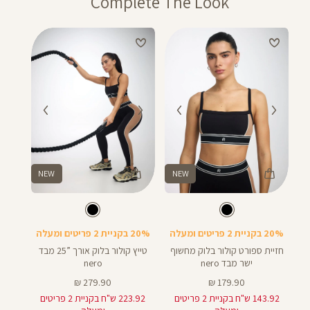
Complete The Look
וגיפטקארד
מבצע 1+1מתנה – ההנחה תחושב על הפריט הזול מבניהם. יש לבחור 2 יחידות
מהמגוון שבמבצע.
מבצע 20% בקניית 2 פריטים ומעלה- יש לרכוש מעל 2 מוצרים על מנת לקבל את
ההנחה.
המבצעים תקפים על המוצרים המשתתפים במבצע בלבד, המסומנים באתר
בתווית (סטמפת) מבצע.
NEW
NEW
Color
Color
25
Pants
Sport
צבע
שחור
צבע
שחור
שחור
שחור
אורך
Bra
25
באינצים
20% בקניית 2 פריטים ומעלה
20% בקניית 2 פריטים ומעלה
28
חזיית ספורט קולור בלוק מחשוף
טייץ קולור בלוק אורך ”25 מבד
ישר מבד nero
nero
מחיר
מחיר
279.90 ₪
179.90 ₪
מוצר
מוצר
143.92 ש"ח בקניית 2 פריטים
223.92 ש"ח בקניית 2 פריטים