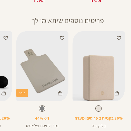
ומעלה
ומעלה
פריטים נוספים שיתאימו לך
sale
Color
Color
Color
בלוק
מזרן
חבל
צבע
שמנת
צבע
אפור
שמנת
אפור
שחור
יוגה
פילאטיס
קפיצה
20% בקניית 2 פריטים ומעלה
44% off
20% בקניית 2 פריטים ומעלה
בלוק יוגה
מזרן למיטת פילאטיס
ח