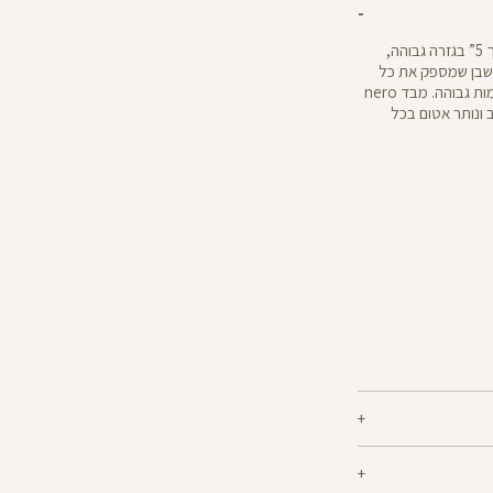
מקסימום ביצועים, מינימום דאגות: מכנסי טייץ קצרים אורך 5” בגזרה גבוהה,
SQUAT ייחודי באזור הישבן שמספק את כל
הביטחון והיציבות שאת זקוקה להם במהלך אימונים בעצימות גבוהה. מבד nero
ונותר אטום בכל