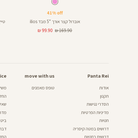
Pants
Pants
ורוד
צבע
ורוד
צבע
ורוד
ורוד
ד
חום
ורוד
או
41% off
out
באינ
25
ת פילאטיס
אוברול קצר אורך ”5 מבד ilios
25
מחיר
מחיר
99.90 ₪
169.90 ₪
99
רגיל
מוצר
28
ice
omer
move with us
move
Panta Rei
Panta
vice
with
Rei
us
אודות
טופס מאמנים
משלו
תקנון
החלפ
הסדרי נגישות
שאלו
מדיניות הפרטיות
מדרי
חנויות
ביטו
דרושים במטה קיסריה
דברו
דרושים בחנויות
החזר