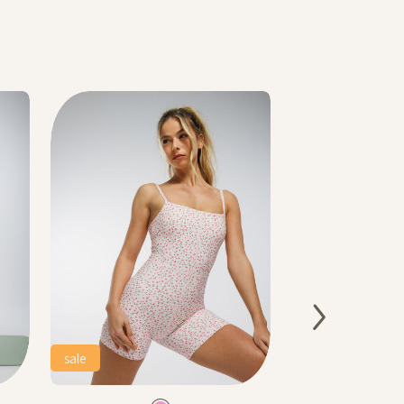
sale
Color
Color