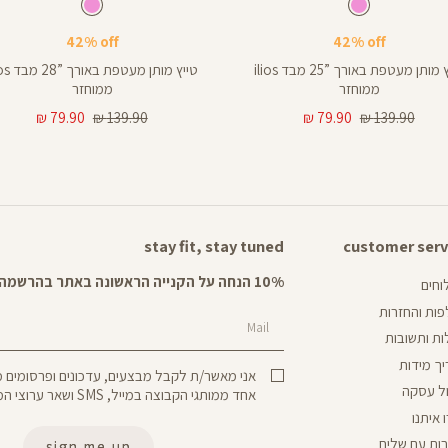
Pants
ורוד
צבע
ורוד
צבע
ורוד
ורוד
ורוד
רך
אורך
42% off
42% off
צים
באינצים
28
טייץ מותן מעטפת באורך ”25 מבד ilios
טייץ מותן מעטפת
28
ממוחזר
ממוחזר
מחיר
מחיר
מחיר
מחיר
79.90 ₪
139.90 ₪
79.90 ₪
139.90 ₪
25
רגיל
מוצר
רגיל
מוצר
stay fit, stay tuned
customer serv
cust
ser
10% הנחה על הקנייה הראשונה באתר בהרשמה לניוזלטר שלנו
חים
ות והחזרות
Mail
ת ותשובות
ך מידות
אני מאשר/ת לקבל מבצעים, עדכונים ופרסומים
ל עסקה
אחד ממותגי הקבוצה במייל, SMS ושאר ערוצי המדיה.
 איתנו
ות עם שליח
sign me up