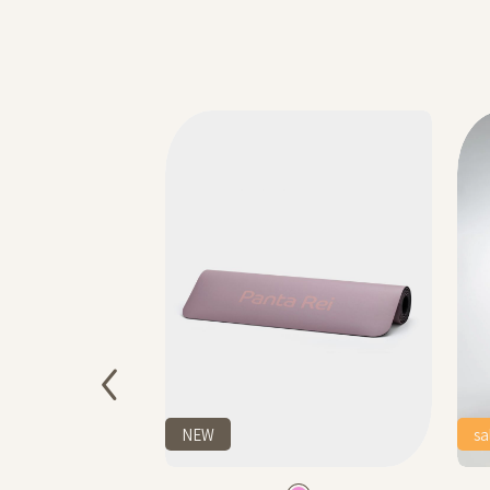
NEW
sa
Color
Color