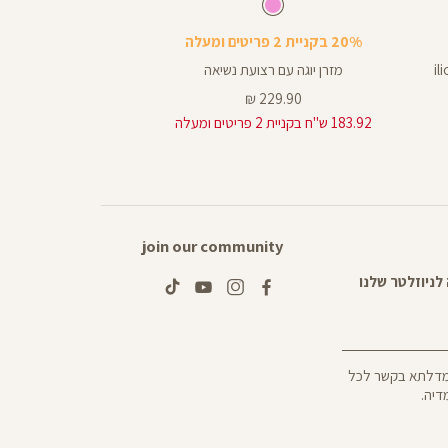
מזרן
מזרן
ורוד
צבע
ורוד
ורוד
ורוד
פילאטיס
20% בקניית 2 פריטים ומעלה
tlet
 באורך ”28 מבד ilios
מזרן יוגה עם רצועת נשיאה
מזרן למיטת
מחיר
מחיר
99.90 ₪
229.90 ₪
מוצר
מוצר
183.92 ש"ח בקניית 2 פריטים ומעלה
join our community
tiktok
youtube
instagram
facebook
 מדלתא בקשר לכל