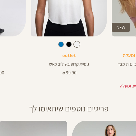
NEW
Color
Color
Shirt
תיק
לבן
צבע
לבן
לבן
לבן
שחור
כחול
צד
outlet
ווננות מבד
גופיית קרופ בשילוב מאש
מחיר
מחי
0 ₪
99.90 ₪
מוצר
רגיל
פריטים נוספים שיתאימו לך