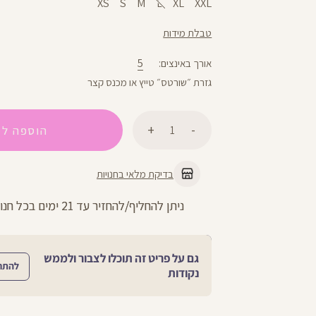
XS
S
M
L
XL
XXL
טבלת מידות
5
אורך באינצים
גזרת ״שורטס״ טייץ או מכנס קצר
כמות
הוספה לס
בדיקת מלאי בחנויות
החזרות חינם עם שליח עד הבית - לכל 
גם על פריט זה תוכלו לצבור ולממש
להתח
נקודות