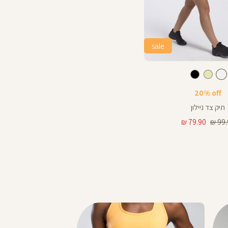
sale
לבן
צבע
לבן
שמנת
שחור
20% off
תיק צד ניילון
ר
מחיר
79.90 ₪
99.9
מוצר