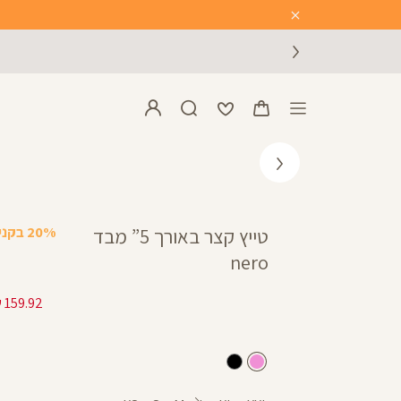
Close
Timer
20% בקניית 2 פריטים ומעלה
טייץ קצר באורך 5” מבד
nero
ורוד
שחור