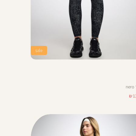
sale
13