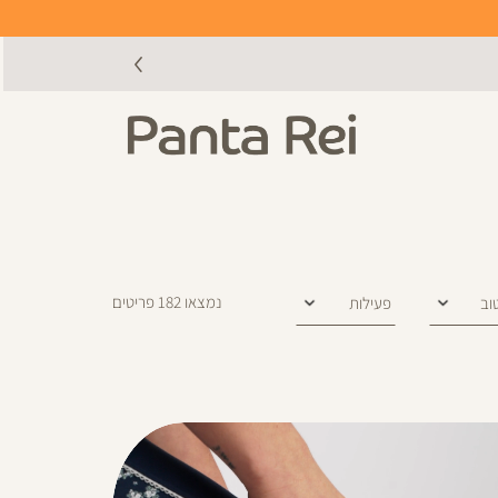
נמצאו
182
פריטים
וב
פעילות