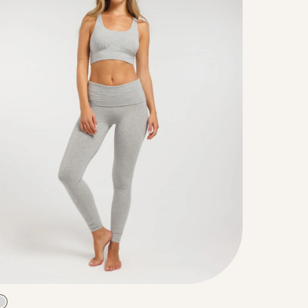
Color
Pants
אפור
א