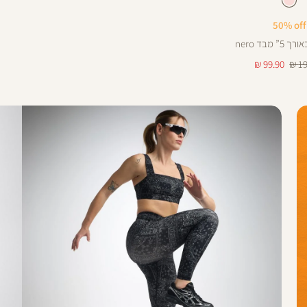
צבע
קורל
כחול
קורל
50% off
בא
28
” מבד nero
מחיר
99.90 ₪
19
מוצר