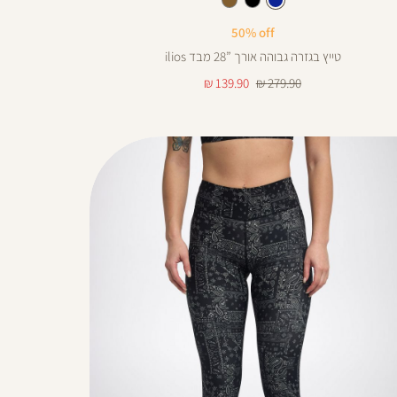
צבע
כחול
כחול
שחור
חום
אורך
50% off
ינצים
טייץ בגזרה גבוהה אורך ”28 מבד ilios
28
מחיר
מחיר
139.90 ₪
279.90 ₪
רגיל
מוצר
25