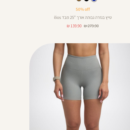
כחול
שחור
חום
עוד
אורך
צבעים
50% off
ינצים
טייץ בגזרה גבוהה אורך ”25 מבד ilios
25
מחיר
מחיר
139.90 ₪
279.90 ₪
רגיל
מוצר
28