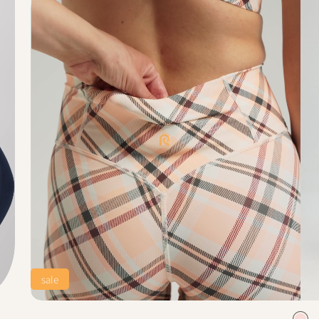
sale
olor
Pants