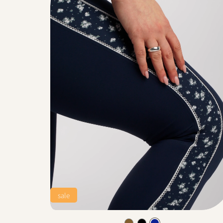
sale
C