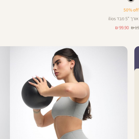
שחור
50% off
בא
25
5 מבד ilios
מחיר
99.90 ₪
19
מוצר