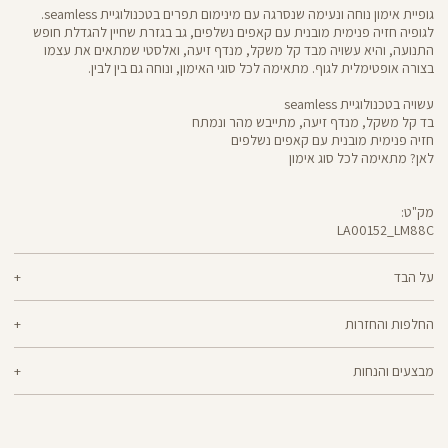
גופיית אימון נוחה ונעימה שנסרגה עם מינימום תפרים בטכנולוגיית seamless.
לגופיה חזיה פנימית מובנית עם קאפים נשלפים, גב בגזרת שחיין להגדלת חופש
התנועה, והיא עשויה מבד קל משקל, מנדף זיעה, ואלסטי שמתאים את עצמו
בצורה אופטימלית לגוף. מתאימה לכל סוגי האימון, ונוחה גם בין לבין.
עשויה בטכנולוגיית seamless
בד קל משקל, מנדף זיעה, מתייבש מהר ונמתח
חזיה פנימית מובנית עם קאפים נשלפים
לאן? מתאימה לכל סוג אימון
מק"ט:
LA00152_LM88C
LA00152
Shirt
על הבד
96% ניילון, 4% לייקרה
החלפות והחזרות
seamless - בד אלסטי ונמתח, עיצוב נקי ללא תפרים ומראה אחיד והרמוני. פריטים
ניתן להחליף או להחזיר מוצרים שנקנו באתר תוך 21 ימים ממועד הקנייה בהתאם
שנסרגים בטכנולוגיית ה-seamless מעניקים תחושה נעימה במיוחד.
מבצעים והנחות
למדיניות ההחזרות\החלפות של הרשת.
מדיניות החלפות
המבצעים תקפים על המוצרים המשתתפים במבצע בלבד.
ההחלפה וההחזרה מתבצעות בכל חנויות Panta Rei.
מבצע אקסטרה הנחה על מבצעים: בהזנת קוד קופון שיפורסם באותה תקופה, ללא
מוצרים בלעדיים לאתר או שאינם במלאי - לא ניתן להחליף אך ניתן לבצע החזרה
כפל קופונים, על מוצרים שמופיע תווית של המבצע,ההנחה תחושב על היתרה
ולקבל החזר כספי.