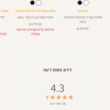
Sports
Sports
Shirt
לבן
צבע
לבן
צבע
לבן
לבן
לבן
Bra
Bra
outlet
20% בקניית 2 פריטים ומעלה
20% בקניית 2 פריטים ומעלה
חולצה קצרה קלאסית מכותנת
חזיית ספורט גב X מבד nero
פימה
מחיר
179.90 ₪
מחיר
מוצר
99.90 ₪
143.92 ש"ח בקניית 2 פריטים
מוצר
ומעלה
דירוג וחוות דעת
4.3
28 חוות דעת