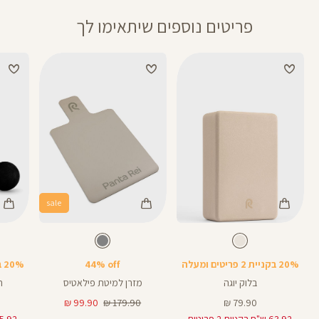
פריטים נוספים שיתאימו לך
sale
Color
Color
Color
בלוק
מזרן
חבל
צבע
שמנת
צבע
אפור
שמנת
אפור
שחור
יוגה
פילאטיס
קפיצה
20% בקניית 2 פריטים ומעלה
44% off
20% בקניית 2 פריטים ומעלה
בלוק יוגה
מזרן למיטת פילאטיס
ח
מחיר
מחיר
מחיר
99.90 ₪
179.90 ₪
79.90 ₪
מוצר
רגיל
מוצר
63.92 ש"ח בקניית 2 פריטים