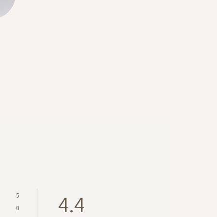
Color
Underwear
גוף
ת
4.4
5
0