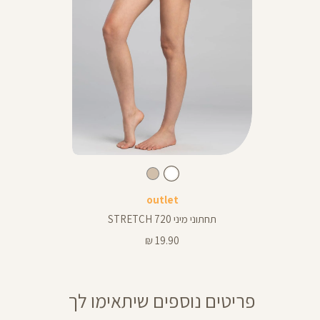
Color
Underwear
לבן
צבע
לבן
לבן
גוף
outlet
תחתוני מיני 720 STRETCH
מחיר
19.90 ₪
מוצר
פריטים נוספים שיתאימו לך