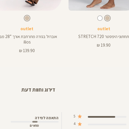
Color
Pants
גוף
צבע
גוף
צבע
גוף
גוף
לבן
גוף
אורך
outlet
outlet
באינצים
28
חתוני היפסטר 720 STRETCH
אוברול בגזרה מתרחבת א
28
ilios
מחיר
19.90 ₪
מוצר
מחיר
139.90 ₪
מוצר
דירוג וחוות דעת
5
התאמה למידה
4
מתאים