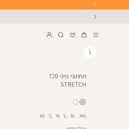
Close
Timer
תחתוני מיני 720
STRETCH
גוף
לבן
XS
S
M
L
XL
XXL
טבלת מידות