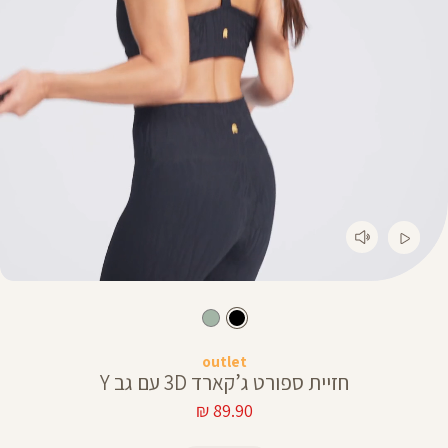
outlet
חזיית ספורט ג’קארד 3D עם גב Y
מחיר
89.90 ₪
מוצר