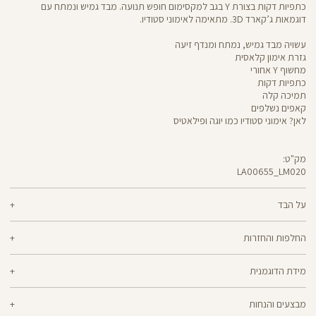
כתפיות דקות בצורת Y בגב למקסימום חופש תנועה. מבד גמיש ונמתח עם
דוגמאות ג’קארד 3D. מתאימה לאימוני סטודיו.
עשויה מבד גמיש, נמתח ומנדף זיעה
גזרת אימון קלאסית
מחשוף Y אחורי
כתפיות דקות
תמיכה קלה
קאפים נשלפים
לאן? אימוני סטודיו כמו יוגה ופילאטיס
מק"ט:
LA00655_LM020
LA00655
Sports
Bra
על הבד
88% ניילון, 12% ספאנדקס
החלפות והחזרות
ניתן להחליף או להחזיר מוצרים שנקנו באתר תוך 21 ימים ממועד הקנייה בהתאם
מידת הדוגמנית
למדיניות ההחזרות\החלפות של הרשת.
מדיניות החלפות
הדוגמנית אריאל בגובה 1.63 לובשת מידה XS
ההחלפה וההחזרה מתבצעות בכל חנויות Panta Rei.
מבצעים והנחות
מוצרים בלעדיים לאתר או שאינם במלאי - לא ניתן להחליף אך ניתן לבצע החזרה