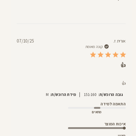
תאריך
אורית ז.
07/10/25
פרסום
קונה מאומת
👍
👍
|
גובה הרוכש/ת:
151-160
מידת הרוכש/ת:
M
התאמה למידה
מתאים
איכות המוצר
מצוין