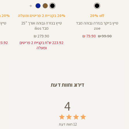
Color
Color
Color
28
25
Pants
Pants
Pant
צבע
שחור
צבע
שחור
שחור
שחור
שחור
אורך
אורך
אורך
עוד
8
28
25
8
אינצים
באינצים
באינצים
צבעים
20% off
20% בקניית 2 פריטים ומעלה
20% בקניית 2 פריטים ומעלה
25
28
טייץ בייקר בגזרה גבוהה מבד
טייץ בגזרה גבוהה אורך ”25
zoe
מבד ilios
מחיר
מחיר
מחיר
279.90 ₪
79.90 ₪
99.90 ₪
רגיל
מוצר
מוצר
223.92 ש"ח בקניית 2 פריטים
ומעלה
דירוג וחוות דעת
4
12 חוות דעת