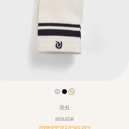
כמות
לבחירת מידה
ה לסל
36-41
טבלת מידות
20% בקניית 2 פריטים ומעלה