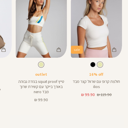
sale
Color
Color
Color
Shirt
Pants
תיק
צבע
שמנת
צבע
שמנת
שמנת
שמנת
שמנת
אורך
צד
8
8
באינצים
outlet
16% off
חולצת קרופ עם שרוול קצר מבד
טייץ squat proof בגזרה גבוהה
ilios
באורך בייקר עם קשירת שרוך
מ
₪
מבד nero
מחיר
מחיר
רג
99.90 ₪
119.90 ₪
רגיל
מוצר
מחיר
99.90 ₪
מוצר