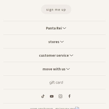
sign me up
Panta
Rei
Panta Rei
stores
stores
customer
service
customer service
move
with
move with us
us
gift card
tiktok
youtube
instagram
facebook