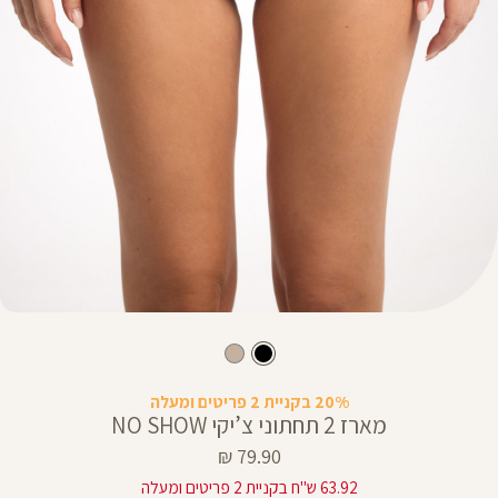
20% בקניית 2 פריטים ומעלה
מארז 2 תחתוני צ’יקי NO SHOW
מחיר
79.90 ₪
מוצר
63.92 ש"ח בקניית 2 פריטים ומעלה