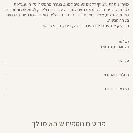
מארז 2 תחתוני צ’יקי חלקים ונעימים למגע, בגזרה מחמיאה ונקייה שנעלמת
מתחת לבגדים. בד גמיש שמותאם לגוף, ללא תפרים בולטים, לטשטוש קווי המתאר
מתחת לטייצים, שמלות ומכנסיים צמודים. גזרת צ’יקי מאחור שמדגישה ומחמיאה
בצורה טבעית.
הבייסיק שתמיד צריך במגירה – קליל, נושם, ובלתי מורגש.
מק"ט:
LA01181_LM020
Underwear
LA01181
על הבד
72% ניילון, 28% אלסטן
החלפות והחזרות
ניתן להחליף או להחזיר מוצרים שנקנו באתר תוך 21 ימים ממועד הקנייה בהתאם
מבצעים והנחות
למדיניות ההחזרות\החלפות של הרשת.
מדיניות החלפות
המבצעים תקפים על המוצרים המשתתפים במבצע בלבד.
ההחלפה וההחזרה מתבצעות בכל חנויות Panta Rei.
מבצע אקסטרה הנחה על מבצעים: בהזנת קוד קופון שיפורסם באותה תקופה, ללא
מוצרים בלעדיים לאתר או שאינם במלאי - לא ניתן להחליף אך ניתן לבצע החזרה
כפל קופונים, על מוצרים שמופיע תווית של המבצע,ההנחה תחושב על היתרה
ולקבל החזר כספי.
לאחר הפחתת ההנחות האחרות
קופונים – ניתן לממש קופון אחד בהזמנה. הנחת קופון אינה חלה על דמי משלוח,
פריטים נוספים שיתאימו לך
וגיפטקארד
מבצע 1+1מתנה – ההנחה תחושב על הפריט הזול מבניהם. יש לבחור 2 יחידות