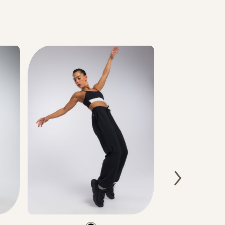
ללא כפל קופונים, על מוצרים שמופיע תווית של המבצע,
היתרה לאחר הפחתת ההנחות האחרות
קופונים – ניתן לממש קופון אחד בהזמנה. הנחת קופון אינ
וגיפטקארד
מהמגוון שבמבצע.
מבצע 
את ההנחה.
המבצעים תקפים על המוצרים המשתתפים במבצע בלבד,
בתווית (סטמפת) מבצע.
Color
Color