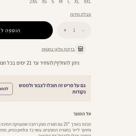
2XS
XS
S
M
L
XL
XXL
טבלת מידות
כמות
הוספה לס
בדיקת מלאי בחנויות
החזרות חינם עם שליח עד הבית - לכל 
גם על פריט זה תוכלו לצבור ולממש
להתח
נקודות
על המוצר
מכנס באורך ”25 עם חגורת מותן רחבה שמעניקה תמי
וחיתוך לייזר בחגורת המותני
תמיכה מבלי להגביל את התנועה.