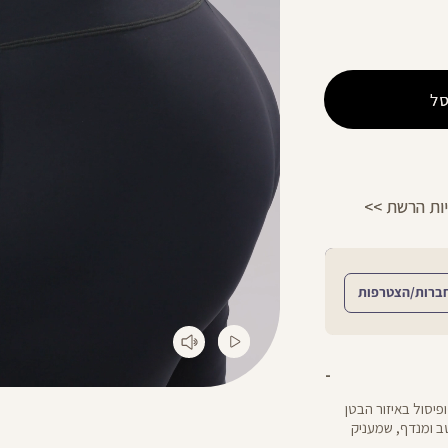
ל
הפרטים >>
משלוח 2-4 ימי עסקים!
ברות/הצטרפות
כה ופיסול באיזור הבטן
ים. עשוי בד petra גמיש, מחטב ומנדף, שמעניק