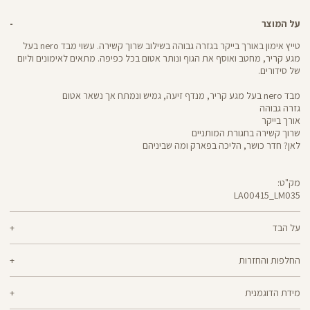
על המוצר
טייץ אימון באורך בייקר בגזרה גבוהה בשילוב שרוך קשירה. עשוי מבד nero בעל
מגע קריר, מחטב ואוסף את הגוף ונותר אטום בכל כפיפה. מתאים לאימונים וליום
של סידורים.
מבד nero בעל מגע קריר, מנדף זיעה, גמיש ונמתח אך נשאר אטום
גזרה גבוהה
אורך בייקר
שרוך קשירה בחגורת המותניים
לאן? חדר כושר, הליכה בפארק ומה שביניהם
מק"ט:
LA00415_LM035
LA00415
Pants
על הבד
70% ניילון, 30% לייקרה
החלפות והחזרות
nero - מגע קריר, תמיכה גבוהה ותחושה נינוחה - שלושת המרכיבים לאימון דינמי
ניתן להחליף או להחזיר מוצרים שנקנו באתר תוך 21 ימים ממועד הקנייה בהתאם
מוצלח. nero מחטב בלי ללחוץ, משתלב בטבעיות עם הגוף ונותר אטום ויציב גם
מידת הדוגמנית
למדיניות ההחזרות\החלפות של הרשת.
מדיניות החלפות
בפני הסקוואט הכי נמוך. מיוצר בטכנולוגיית סיב silver-go מנדף ריחות