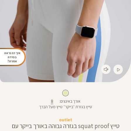
איך זה נראה
במידה
אחרת?
8
אורך באינצים
טייץ בגזרת ״בייקר״ טייץ מעל הברך
outlet
טייץ squat proof בגזרה גבוהה באורך בייקר עם