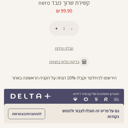
קשירת שרוך מבד nero
מחיר
99.90 ₪
מוצר
כמות
הוספה לסל
טבלת מידות
בדיקת מלאי בחנויות
ניתן להחליף/להחזיר עד 21 ימים בכל חנויות הרשת >>
גם על פריט זה תוכלו לצבור ולממש
להתחברות/הצטרפות
נקודות