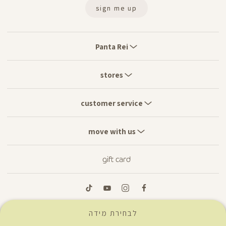
sign me up
Panta
Rei
Panta Rei
stores
stores
customer
service
customer service
move
with
move with us
us
gift card
tiktok
youtube
instagram
facebook
לבחירת מידה