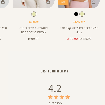
sale
Color
Color
Color
Shirt
סווטשירט
Pants
צבע
שמנת
צבע
שמנת
שמנת
שמנת
שמנת
outlet
16% off
חולצת קרופ עם שרוול קצר מבד
סווטשירט בשילוב כותנה
ilios
אורגנית בגזרה רחבה
מחיר
מחיר
מחיר
מח
₪
99.90 ₪
99.90 ₪
119.90 ₪
רגיל
מוצר
מוצר
רג
דירוג וחוות דעת
4.2
5 חוות דעת