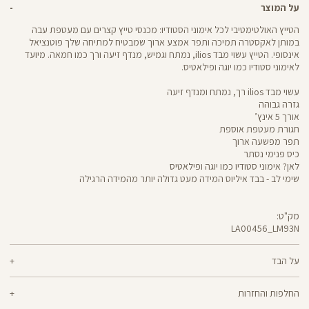
על המוצר
הטייץ האולטימטיבי לכל אימוני הסטודיו: מכנסי טייץ קצרים עם מעטפת עבה
במותן לאקסטרה תמיכה ותפר אמצע ארוך שמבטיח למתיחה שלך פוטנציאל
אינסופי. הטייץ עשוי מבד ilios, נמתח וגמיש, מנדף זיעה ורך כמו חמאה. מיועד
לאימוני סטודיו כמו יוגה ופילאטיס.
עשוי מבד ilios רך, נמתח ומנדף זיעה
גזרה גבוהה
אורך 5 אינץ’
חגורת מעטפת אוספת
תפר מפשעה ארוך
כיס פנימי נסתר
לאן? אימוני סטודיו כמו יוגה ופילאטיס
שימי לב - בבד איליוס המידה מעט גדולה יותר מהמידה הרגילה
מק"ט:
LA00456_LM93N
LA00456
Pants
על הבד
80% ניילון ממוחזר, 20% ספאנדקס
החלפות והחזרות
ilios - רך וחמאתי, איתך בכל תנועה, גמיש ומנדף זיעה - התכונות הכי נעימות בבד