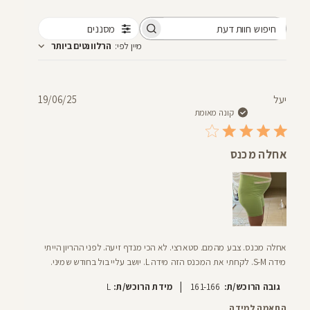
מסננים
חיפוש
מיין לפי
:
הרלוונטים ביותר
חוות
דעת
תאריך
יעל
19/06/25
פרסום
קונה מאומת
אחלה מכנס
אחלה מכנס. צבע מהמם. סטארצי. לא הכי מנדף זיעה. לפני ההריון הייתי
מידה S-M. לקחתי את המכנס הזה מידה L. יושב עליי בול בחודש שמיני.
|
גובה הרוכש/ת:
161-166
מידת הרוכש/ת:
L
התאמה למידה