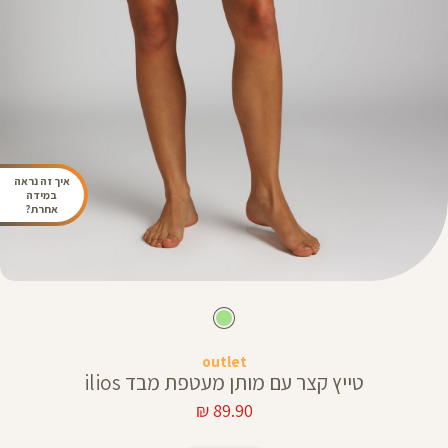
איך זה נראה
במידה
אחרת?
outlet
טייץ קצר עם מותן מעטפת מבד ilios
מחיר
89.90 ₪
מוצר