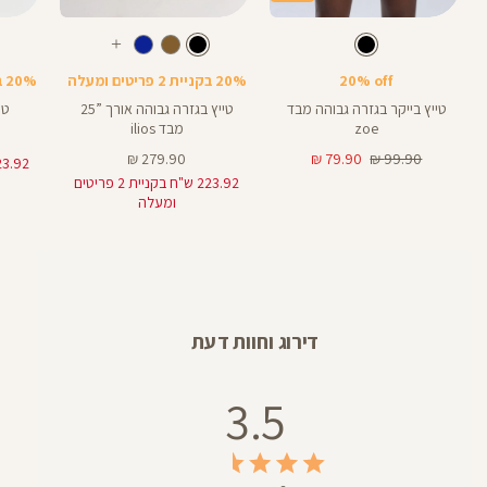
Color
Color
Color
28
25
Pants
Pants
Pant
צבע
שחור
צבע
שחור
שחור
שחור
שחור
אורך
אורך
אורך
עוד
8
28
25
8
אינצים
באינצים
באינצים
צבעים
20% off
20% בקניית 2 פריטים ומעלה
20% בקניית 2 פריטים ומעלה
32
28
טייץ בייקר בגזרה גבוהה מבד
טייץ בגזרה גבוהה אורך ”25
טי
zoe
מבד ilios
מחיר
מחיר
מחיר
279.90 ₪
79.90 ₪
99.90 ₪
רגיל
מוצר
מוצר
223.92 ש"ח בקניית 2 פריטים
ומעלה
דירוג וחוות דעת
3.5