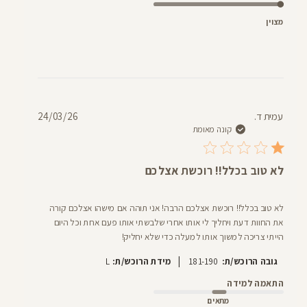
מצוין
תאריך
עמית ד.
24/03/26
פרסום
קונה מאומת
לא טוב בכלל!! רוכשת אצלכם
לא טוב בכלל!! רוכשת אצלכם הרבה! אני תוהה אם מישהו אצלכם קורה
את החוות דעת ויחליך לי אותו אחרי שלבשתי אותו פעם אחת וכל היום
הייתי צריכה למשוך אותו למעלה כדי שלא יחליק!
|
גובה הרוכש/ת:
181-190
מידת הרוכש/ת:
L
התאמה למידה
מתאים