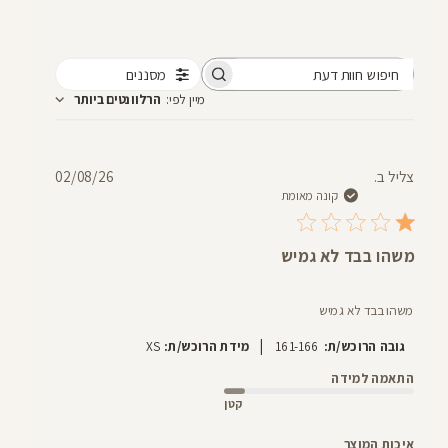
מסננים
חיפוש
מיין לפי
:
הרלוונטים ביותר
חוות
דעת
תאריך
צליל ב.
02/08/26
פרסום
קונה מאומת
משהו בבד לא גמיש
משהו בבד לא גמיש
|
גובה הרוכש/ת:
161-166
מידת הרוכש/ת:
XS
התאמה למידה
קטן
איכות המוצר