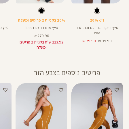
Color
Color
Color
28
Pants
Pants
Pant
צבע
שחור
צבע
שחור
שחור
שחור
שחור
אורך
אורך
אורך
25
8
25
28
8
אינצים
באינצים
באינצים
20% off
20% בקניית 2 פריטים ומעלה
32
טייץ בייקר בגזרה גבוהה מבד
טייץ מתרחב מבד ilios
zoe
מחיר
279.90 ₪
מחיר
מחיר
מוצר
79.90 ₪
99.90 ₪
223.92 ש"ח בקניית 2 פריטים
רגיל
מוצר
ומעלה
פריטים נוספים בצבע הזה