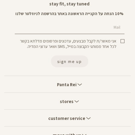
stay fit, stay tuned
10% הנחה על הקנייה הראשונה באתר בהרשמה לניוזלטר שלנו
Mail
אני מאשר/ת לקבל מבצעים, עדכונים ופרסומים מדלתא בקשר
לכל אחד ממותגי הקבוצה במייל, SMS ושאר ערוצי המדיה.
sign me up
Panta
Rei
Panta Rei
stores
stores
customer
service
customer service
move
with
move with us