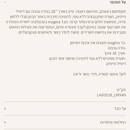
על המוצר
מקסימום ביצועים, מינימום דאגות. טייץ באורך ”28 בגזרה גבוהה עם דיטייל
פייפינג, חגורת מותן גבוהה ללא גומי, לתמיכה מירבית באזור הבטן מבלי ללחוץ
עליה, מפשעת יהלום וכיס נסתר קדמי. מבד magma בטכנולוגיה ייחודית הממירה
את חום הגוף שנוצר באימון לקרני אינפרא אדום, הממריצות את פעילות התאים
ומגבירות את גמישות השרירים. מיועד לחדר כושר ולאימונים פונקציונליים.
-בד magma מעצים את איכות האימון
-גזרה גבוהה
-אורך 28 אינץ’
-חגורת מותניים ללא גומי לתמיכה ואיסוף אזור הבטן
דיטייל פייפינג
לאן? אימוני סטודיו, חדר כושר וריצה
מק"ט:
LA00528_LM94H
LA00528
Pants
על הבד
68% ניילון, 32% אלסטן
החלפות והחזרות
magma - בד שנוצר בטכנולוגיה ייחודית, שממירה את חום הגוף שנוצר באימון