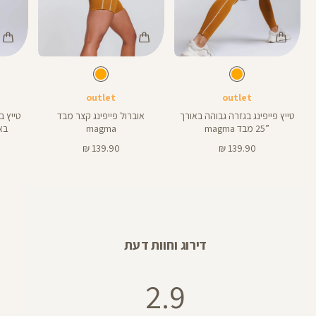
8
25
Color
Color
Color
Pants
Pants
Pant
צבע
כתום
צבע
כתום
כתום
כתום
כתום
אורך
אורך
אורך
25
5
8
8
5
25
אינצים
באינצים
באינצים
outlet
outlet
טייץ פייפינג בגזרה גבוהה באורך
אוברול פייפינג קצר מבד
טייץ ב
28
28
”25 מבד magma
magma
באורך
מחיר
מחיר
139.90 ₪
139.90 ₪
מוצר
מוצר
דירוג וחוות דעת
2.9