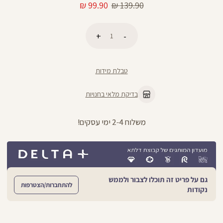
מחיר
מחיר
99.90 ₪
139.90 ₪
רגיל
מוצר
כמות
הוספה לסל
טבלת מידות
בדיקת מלאי בחנויות
מתנה מושלמת לכל מתאמנת ומתאמן, הגיפט קארד שלנו >>
גם על פריט זה תוכלו לצבור ולממש
להתחברות/הצטרפות
נקודות