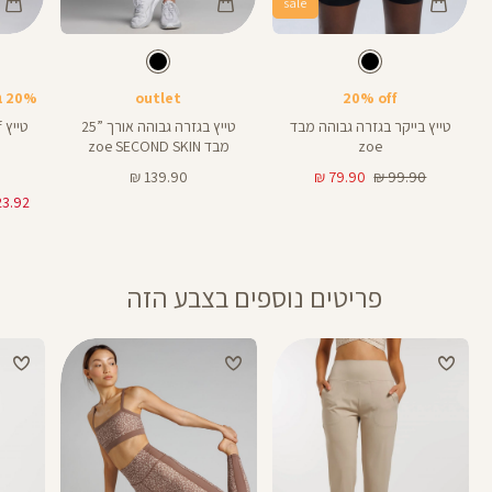
sale
Color
Color
Color
Pants
Pants
Pant
צבע
שחור
צבע
שחור
שחור
שחור
שחור
אורך
אורך
אורך
25
25
8
25
25
8
אינצים
באינצים
באינצים
20% off
outlet
20% בקניית 2 פריטים ומעלה
טייץ בייקר בגזרה גבוהה מבד
טייץ בגזרה גבוהה אורך ”25
zoe
מבד zoe SECOND SKIN
מחיר
מחיר
מחיר
139.90 ₪
79.90 ₪
99.90 ₪
רגיל
מוצר
מוצר
פריטים נוספים בצבע הזה