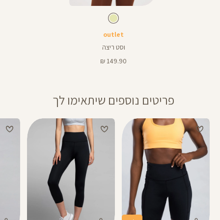
Color
מעיל
צבע
שמנת
שמנת
outlet
וסט ריצה
מחיר
149.90 ₪
מוצר
פריטים נוספים שיתאימו לך