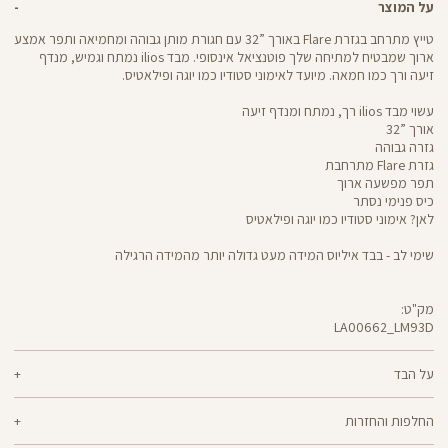
על המוצר
טייץ מתרחב בגזרת Flare באורך ”32 עם חגורת מותן גבוהה ומחמיאה ותפר אמצע
ארוך שמבטיח למתיחה שלך פוטנציאל אינסופי. מבד ilios נמתח וגמיש, מנדף
זיעה ורך כמו חמאה. מיועד לאימוני סטודיו כמו יוגה ופילאטיס.
עשוי מבד ilios רך, נמתח ומנדף זיעה
אורך ”32
גזרה גבוהה
גזרת Flare מתרחבת
תפר מפשעה ארוך
כיס פנימי נסתר
לאן? אימוני סטודיו כמו יוגה ופילאטיס
שימי לב - בבד איליוס המידה מעט גדולה יותר מהמידה הרגילה
מק"ט:
LA00662_LM93D
LA00662
Pants
על הבד
80% ניילון ממוחזר, 20% ספאנדקס
החלפות והחזרות
ilios - רך וחמאתי, איתך בכל תנועה, גמיש ומנדף זיעה - התכונות הכי נעימות בבד