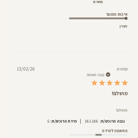
מתאים
איכות המוצר
מצוין
תאריך
סתיו ח.
13/02/26
פרסום
קונה מאומת
מושלם!
מושלם!
|
גובה הרוכש/ת:
161-166
מידת הרוכש/ת:
S
התאמה למידה