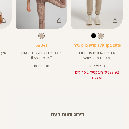
Color
Color
Color
28
Pants
Pants
Pant
בז
צבע
בז
צבע
בז
בז
בז
אורך
28
באינצים
20% בקניית 2 פריטים ומעלה
outlet
32
מכנסיים ארוכים עם חגורה
טייץ פסים בגזרה גבוהה אורך
מחטבת מבד petra
”25 מבד ilios
מחיר
מחיר
מח
₪
139.90 ₪
229.90 ₪
מוצר
מוצר
רג
183.92 ש"ח בקניית 2 פריטים
ומעלה
דירוג וחוות דעת