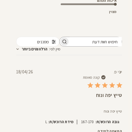
איכות המוצר
מצוין
מסננים
חיפוש
מיין לפי
:
הרלוונטים ביותר
חוות
דעת
תאריך
יוני פ.
18/04/26
פרסום
קונה מאומת
טייץ יפה ונוח
טייץ יפה ונוח
|
גובה הרוכש/ת:
167-170
מידת הרוכש/ת:
L
התאמה למידה