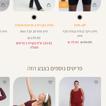
sale
Color
Color
Color
28
Pants
Pants
Pant
צבע
שחור
צבע
שחור
שחור
שחור
שחור
אורך
אורך
אורך
25
8
25
28
8
אינצים
באינצים
באינצים
20% off
20% בקניית 2 פריטים ומעלה
32
טייץ בייקר בגזרה גבוהה מבד
טייץ מתרחב מבד ilios
zoe
מחיר
279.90 ₪
מחיר
מחיר
מוצר
79.90 ₪
99.90 ₪
223.92 ש"ח בקניית 2 פריטים
רגיל
מוצר
ומעלה
פריטים נוספים בצבע הזה