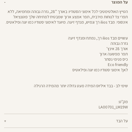
על המוצר
הטייץ האולטימטיבי לכל אימוני הסטודיו: באורך ”28, גזרה גבוהה ומחמיאה, ללא
תפרי צד לנוחות מירבית, תפר אמצע ארוך שמבטיח למתיחה שלך פוטנציאל
אינסופי. מבד ilios רך וגמיש, מנדף זיעה. מיועד לאימוני סטודיו כמו יוגה ופילאטיס.
עשויים מבד ilios רך, נמתח ומנדף זיעה
גזרה גבוהה
אורך 28 אינץ’
תפר מפשעה ארוך
כיס פנימי נסתר
Eco friendly
לאן? אימוני סטודיו כמו יוגה ופילאטיס
שימי לב - בבד איליוס המידה מעט גדולה יותר מהמידה הרגילה
מק"ט:
LA00701_LM19W
LA00701
Pants
על הבד
80% ניילון ממוחזר, 20% לייקרה