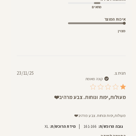
מתאים
איכות המוצר
מצוין
תאריך
חגית צ.
23/11/25
פרסום
קונה מאומת
מעולות,יפות ונוחות. צבע מרהיב❤️
מעולות,יפות ונוחות. צבע מרהיב❤️
|
גובה הרוכש/ת:
161-166
מידת הרוכש/ת:
XL