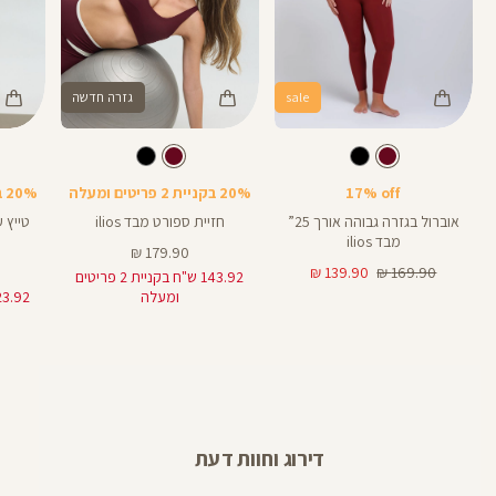
sale
גזרה חדשה
Color
Color
Color
25
Pants
Sports
Pant
צבע
בורדו
צבע
בורדו
בורדו
בורדו
בורדו
אורך
אורך
Bra
25
25
25
אינצים
באינצים
17% off
20% בקניית 2 פריטים ומעלה
20% בקניית 2 פריטים ומעלה
28
אוברול בגזרה גבוהה אורך 25”
חזיית ספורט מבד ilios
מבד ilios
מחיר
179.90 ₪
מחיר
מחיר
מוצר
139.90 ₪
169.90 ₪
143.92 ש"ח בקניית 2 פריטים
רגיל
מוצר
ומעלה
דירוג וחוות דעת