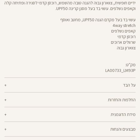
ידיים חופשית, צווארון גבוה להגנה טובה מהשמש, רוכסן קדמי לסגירה ופתיחה קלה
וקאפים נשלפים. עשוי בד בעל מסנן קרינה UPF50.
עשוי בד בעל מקדם הגנה UPF50, מחטב ואוסף
4way stretch
קאפים נשלפים
רוכסן קדמי
שרוולים ארוכים
צווארון גבוה
מק"ט:
LA00733_LM93P
Swimwear
LA00733
על הבד
69% פוליאמיד ממוחזר, 31% אלסטן
החלפות והחזרות
בד ממוחזר ואקולוגי, עם טכנולוגיית הגנה מפני השמש UPF50
ניתן להחליף או להחזיר מוצרים שנקנו באתר תוך 21 ימים ממועד הקנייה בהתאם
מידת הדוגמנית
למדיניות ההחזרות\החלפות של הרשת.
מדיניות החלפות
הדוגמנית בוקי בגובה 1.79 לובשת מידה S
ההחלפה וההחזרה מתבצעות בכל חנויות Panta Rei.
מבצעים והנחות
מוצרים בלעדיים לאתר או שאינם במלאי - לא ניתן להחליף אך ניתן לבצע החזרה
ולקבל החזר כספי.
המבצעים תקפים על המוצרים המשתתפים במבצע בלבד.