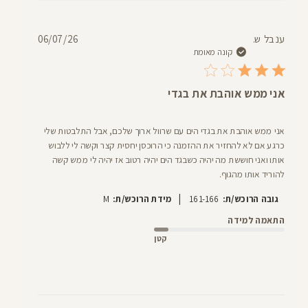
דעת
תאריך
ענבל ש.
06/07/26
פרסום
קונה מאומת
אני ממש אוהבת את בגדי
אני ממש אוהבת את בגדי הים עם שרוול ארוך שלכם, אבל התלבטות שלי
כרגע אם לא להחזיר את ההזמנה כי הרוכסן יחסית קצר וקשה לי ללבוש
אותו ואני חוששת מה יהיה כשבגד הים יהיה רטוב אז יהיה לי ממש קשה
להוריד אותו מהגוף.
|
גובה הרוכש/ת:
161-166
מידת הרוכש/ת:
M
התאמה למידה
קטן