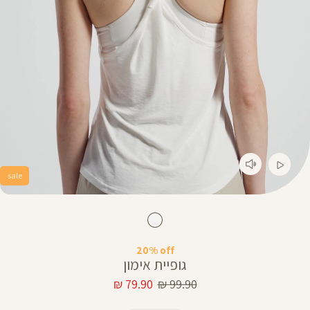
sale
20% off
גופיית אימון
מחיר
מחיר
79.90 ₪
99.90 ₪
רגיל
מוצר