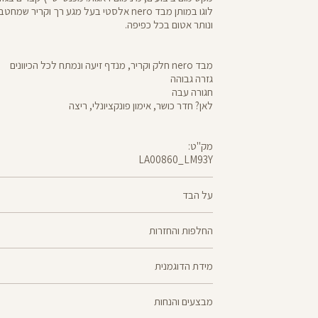
לוגו במותן מבד nero אלסטי בעל מגע רך וקריר
ונותר אטום בכל כפיפה.
מבד nero חלק וקריר, מנדף זיעה ונמתח לכל הכיוונים
גזרה גבוהה
חגורה עבה
לאן? חדר כושר, אימון פונקציונלי, ריצה
מק"ט:
LA00860_LM93Y
LA00860
Pants
על הבד
70% ניילון, 30% לייקרה
החלפות והחזרות
nero - מגע קריר, תמיכה גבוהה ותחושה נינוחה - שלושת
ניתן להחליף או
מוצלח. nero מחטב בלי ללחוץ, משתלב בטבעיות עם ה
מידת הדוגמנית
למדיניות ההחזרות\החלפות של הרשת.
מדיניות החלפות
ואנטי-בקטריאלי
הדוגמנית אריאל בגובה 1.63 לובשת מידה XS
ההחלפה וההחזרה מתבצעות בכל חנויות Panta Rei.
מבצעים והנחות
מוצרים בלעדיים לאתר או שאינם במלאי - לא ניתן להחלי