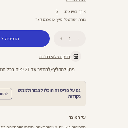
5
אורך באינצים
גזרת ״שורטס״ טייץ או מכנס קצר
כמות
הוספה לס
בדיקת מלאי בחנויות
החזרות חינם עם שליח עד הבית - לכל 
גם על פריט זה תוכלו לצבור ולממש
להתח
נקודות
על המוצר
מקסימום ביצועים, מינימום דאגות: מכנסי טייץ קצרים בגזר