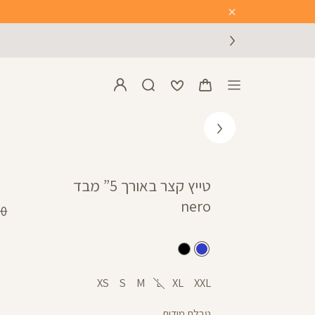
Close
Timer
טייץ קצר באורך 5” מבד
nero
מח
 ₪
רגי
כחול
שחור
XS
S
M
L
XL
XXL
טבלת מידות