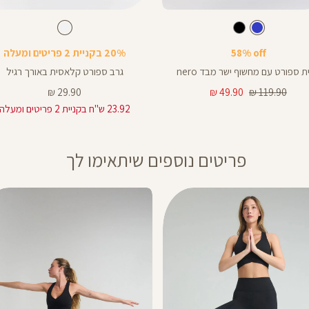
Color
גרביים
צבע
כחול
לבן
צבע
לבן
כחול
שחור
לבן
ך
58% off
20% בקניית 2 פריטים ומעלה
צים
ת ספורט עם מחשוף ישר מבד nero
גרב ספורט קלאסית באורך רגיל
מחיר
מחיר
מחיר
29.90 ₪
49.90 ₪
119.90 ₪
רגיל
מוצר
מוצר
23.92 ש"ח בקניית 2 פריטים ומעלה
פריטים נוספים שיתאימו לך