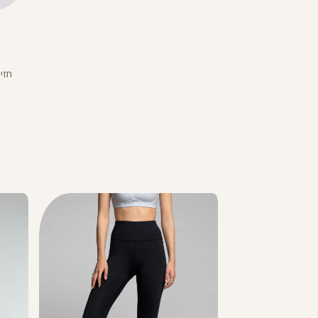
Color
Sports
כחול
Bra
אור
באינ
4
חזיי
4