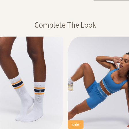
רסם באותה תקופה,
ההנחה תחושב על
Complete The Look
ה חלה על דמי משלוח,
מבצע 1+1מתנה – ההנחה תחושב על הפריט הזול מבניהם. יש לבחור 2 יחידות
20% בקניית 2 פריטים ומעלה- יש לרכוש מעל 2 מוצרים על מנת לקבל
 המסומנים באתר
sale