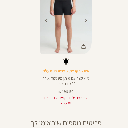
המבצעים תקפים על המוצרים המשתתפים במבצע בלבד, המסומנים באתר
בתווית (סטמפת) מבצע.
Color
Pants
צבע
שחור
שחור
20% בקניית 2 פריטים ומעלה
טייץ קצר עם מותן מעטפת אורך
”5 מבד ilios
מחיר
199.90 ₪
מוצר
159.92 ש"ח בקניית 2 פריטים
ומעלה
פריטים נוספים שיתאימו לך