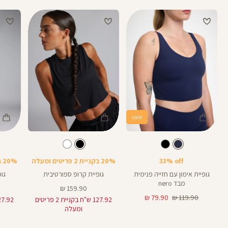
sale
Color
Color
Color
Shirt
גופיה
Shirt
צבע
כחול
צבע
שחור
כחול
LM020
לבן
שחור
שחור
33% off
20% בקניית 2 פריטים ומעלה
20% בקניית 2 פריטים ומעלה
גופיית אימון עם חזייה פנימית
גופיית קרופ ספורטיבית
גו
מבד nero
מחיר
159.90 ₪
מחיר
מחיר
מוצר
79.90 ₪
119.90 ₪
127.92 ש"ח בקניית 2 פריטים
רגיל
מוצר
ומעלה