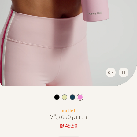
outlet
בקבוק 650 מ”ל
מחיר
49.90 ₪
מוצר