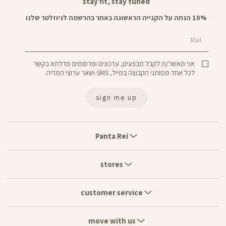
stay fit, stay tuned
10% הנחה על הקנייה הראשונה באתר בהרשמה לניוזלטר שלנו
Mail
אני מאשר/ת לקבל מבצעים, עדכונים ופרסומים מדלתא בקשר
לכל אחד ממותגי הקבוצה במייל, SMS ושאר ערוצי המדיה.
sign me up
Panta
Rei
Panta Rei
stores
stores
customer
service
customer service
move
with
move with us