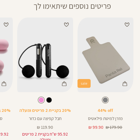
פריטים נוספים שיתאימו לך
sale
Color
Color
Color
מזרן
חבל
סט
צבע
אפור
ורוד
צבע
אפור
שחור
ורוד
פילאטיס
קפיצה
משקולו
44% off
20% בקניית 2 פריטים ומעלה
20% בקניית 2 פריטים ומעלה
מזרן למיטת פילאטיס
חבל קפיצה עם כדור
סט
מחיר
מחיר
מחיר
119.90 ₪
99.90 ₪
179.90 ₪
רגיל
מוצר
מוצר
95.92 ש"ח בקניית 2 פריטים
ומעלה