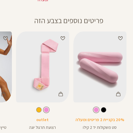
פריטים נוספים בצבע הזה
Color
Color
Color
סט
רצועות
Pants
ורוד
צבע
ורוד
צבע
ורוד
ורוד
ורוד
אורך
משקולות
יוגה
5
5
באינצים
20% בקניית 2 פריטים ומעלה
outlet
סט משקולות יד 2 קילו
רצועת תרגול יוגה