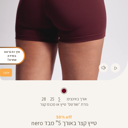
איך זה נראה
במידה
אחרת?
sale
28
25
5
אורך באינצים
גזרת ״שורטס״ טייץ או מכנס קצר
50% off
טייץ קצר באורך 5” מבד nero