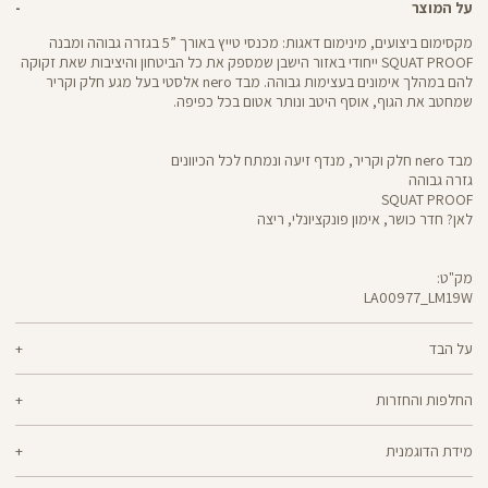
על המוצר
מקסימום ביצועים, מינימום דאגות: מכנסי טייץ באורך ”5 בגזרה גבוהה ומבנה
SQUAT PROOF ייחודי באזור הישבן שמספק את כל הביטחון והיציבות שאת זקוקה
להם במהלך אימונים בעצימות גבוהה. מבד nero אלסטי בעל מגע חלק וקריר
שמחטב את הגוף, אוסף היטב ונותר אטום בכל כפיפה.
מבד nero חלק וקריר, מנדף זיעה ונמתח לכל הכיוונים
גזרה גבוהה
SQUAT PROOF
לאן? חדר כושר, אימון פונקציונלי, ריצה
מק"ט:
LA00977_LM19W
LA00977
Pants
על הבד
70% ניילון, 30% לייקרה
החלפות והחזרות
nero - מגע קריר, תמיכה גבוהה ותחושה נינוחה - שלושת המרכיבים לאימון דינמי
ניתן להחליף או להחזיר מוצרים שנקנו באתר תוך 21 ימים ממועד הקנייה בהתאם
מוצלח. nero מחטב בלי ללחוץ, משתלב בטבעיות עם הגוף ונותר אטום ויציב גם
מידת הדוגמנית
למדיניות ההחזרות\החלפות של הרשת.
מדיניות החלפות
בפני הסקוואט הכי נמוך. מיוצר בטכנולוגיית סיב silver-go מנדף ריחות
ואנטי-בקטריאלי
הדוגמנית לידור בגובה 1.69 לובשת מידה XS