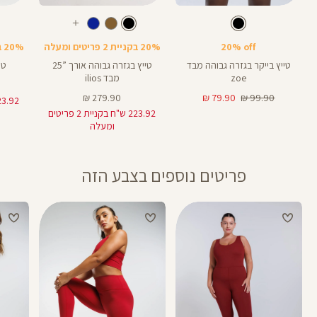
Color
Color
Color
28
25
Pant
טייץ
Pants
צבע
שחור
צבע
שחור
שחור
LM020
שחור
אורך
אורך
אורך
עוד
8
28
25
8
אינצים
באינצים
באינצים
צבעים
20% off
20% בקניית 2 פריטים ומעלה
20% בקניית 2 פריטים ומעלה
32
28
טייץ בייקר בגזרה גבוהה מבד
טייץ בגזרה גבוהה אורך ”25
טי
zoe
מבד ilios
מחיר
מחיר
מחיר
279.90 ₪
79.90 ₪
99.90 ₪
רגיל
מוצר
מוצר
223.92 ש"ח בקניית 2 פריטים
ומעלה
פריטים נוספים בצבע הזה