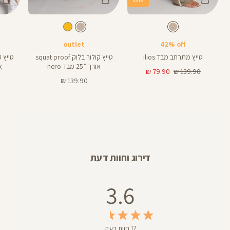
Color
Color
Color
Pants
Pants
Pant
צבע
מוקה
צבע
מוקה
מוקה
מוקה
מוקה
אורך
אורך
אורך
28
25
32
28
25
32
אינצים
באינצים
באינצים
outlet
42% off
טייץ מתרחב מבד ilios
טייץ קולור בלוק squat proof
אורך ”25 מבד nero
או
מחיר
מחיר
79.90 ₪
139.90 ₪
רגיל
מוצר
מחיר
139.90 ₪
מוצר
דירוג וחוות דעת
3.6
17 חוות דעת