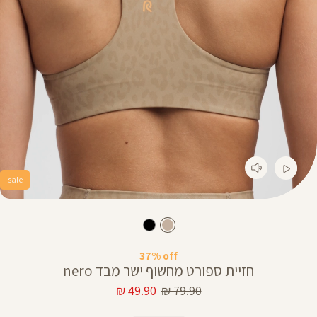
sale
37% off
חזיית ספורט מחשוף ישר מבד nero
מחיר
מחיר
49.90 ₪
79.90 ₪
רגיל
מוצר