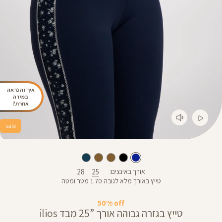
איך זה נראה
במידה
אחרת?
sale
28
25
אורך באינצים
טייץ באורך מלא לגובה 1.70 מטר ומטה
50% off
טייץ בגזרה גבוהה אורך ”25 מבד ilios