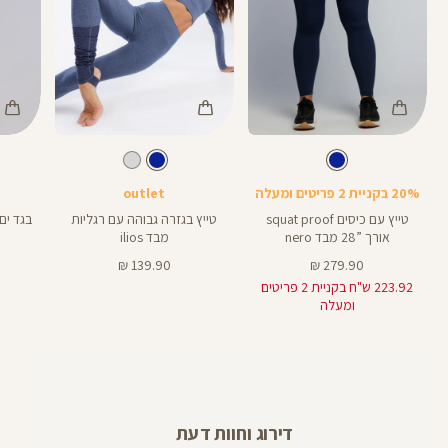
Color
Color
Color
Swimwear
Pants
Pant
צבע
כחול
צבע
כחול
כחול
כחול
כחול
אורך
אורך
28
28
28
28
אינצים
באינצים
20% בקניית 2 פריטים ומעלה
outlet
טייץ עם כיסים squat proof
טייץ בגזרה גבוהה עם רגליות
בגד ים
אורך ”28 מבד nero
מבד ilios
מחיר
מחיר
139.90 ₪
279.90 ₪
מוצר
מוצר
223.92 ש"ח בקניית 2 פריטים
ומעלה
דירוג וחוות דעת