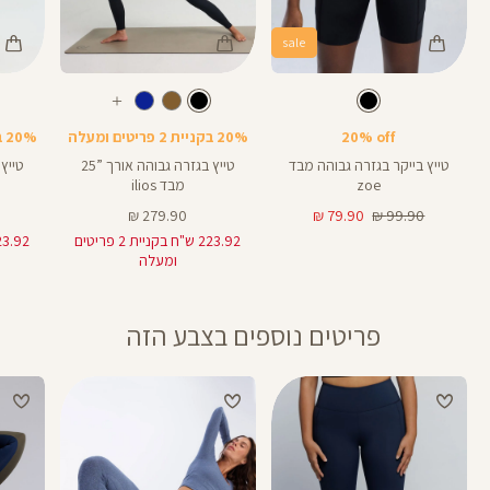
sale
Color
Color
Color
28
25
Pants
Pants
Pant
צבע
שחור
צבע
שחור
שחור
שחור
שחור
אורך
אורך
אורך
עוד
8
28
25
8
אינצים
באינצים
באינצים
צבעים
20% off
20% בקניית 2 פריטים ומעלה
20% בקניית 2 פריטים ומעלה
25
28
טייץ בייקר בגזרה גבוהה מבד
טייץ בגזרה גבוהה אורך ”25
zoe
מבד ilios
מחיר
מחיר
מחיר
279.90 ₪
79.90 ₪
99.90 ₪
רגיל
מוצר
מוצר
223.92 ש"ח בקניית 2 פריטים
ומעלה
פריטים נוספים בצבע הזה