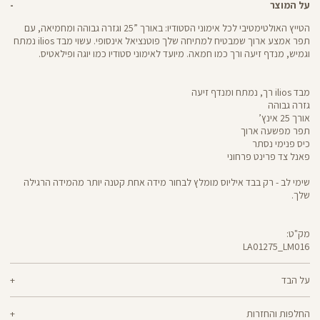
על המוצר
הטייץ האולטימטיבי לכל אימוני הסטודיו: באורך ”25 וגזרה גבוהה ומחמיאה, עם
תפר אמצע ארוך שמבטיח למתיחה שלך פוטנציאל אינסופי. עשוי מבד ilios נמתח
וגמיש, מנדף זיעה ורך כמו חמאה. מיועד לאימוני סטודיו כמו יוגה ופילאטיס.
מבד ilios רך, נמתח ומנדף זיעה
גזרה גבוהה
אורך 25 אינץ’
תפר מפשעה ארוך
כיס פנימי נסתר
פאנל צד פרינט פרחוני
שימי לב - רק בבד איליוס מומלץ לבחור מידה אחת קטנה יותר מהמידה הרגילה
שלך.
מק"ט:
LA01275_LM016
LA01275
Pants
על הבד
80% ניילון ממוחזר, 20% לייקרה
החלפות והחזרות