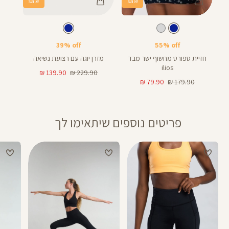
sale
sale
Color
Color
Sport
מזרן
צבע
כחול
צבע
כחול
כחול
כחול
Bra
39% off
55% off
חזיית ספורט מחשוף ישר מבד
מזרן יוגה עם רצועת נשיאה
ilios
מחיר
מחיר
139.90 ₪
229.90 ₪
מחיר
מחיר
רגיל
מוצר
79.90 ₪
179.90 ₪
רגיל
מוצר
פריטים נוספים שיתאימו לך