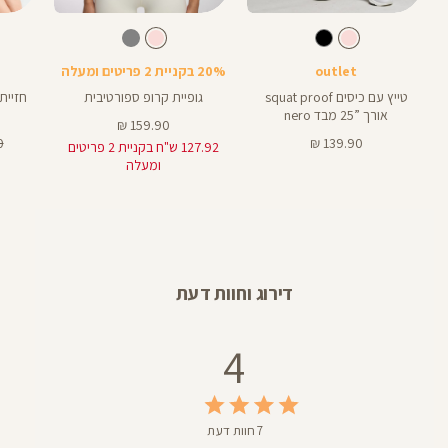
Color
Color
Color
Sports
Shirt
Pant
צבע
קורל
צבע
קורל
קורל
קורל
קורל
אורך
Bra
25
25
אינצים
outlet
20% בקניית 2 פריטים ומעלה
טייץ עם כיסים squat proof
גופיית קרופ ספורטיבית
חזיית
אורך ”25 מבד nero
מחיר
159.90 ₪
מחיר
מוצר
מח
₪
139.90 ₪
127.92 ש"ח בקניית 2 פריטים
מוצר
רג
ומעלה
דירוג וחוות דעת
4
7 חוות דעת