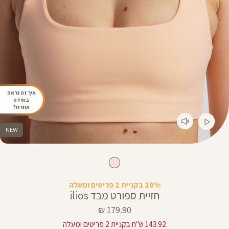
איך זה נראה
במידה
אחרת?
NEW
20% בקניית 2 פריטים ומעלה
חזיית ספורט מבד ilios
מחיר
179.90 ₪
מוצר
143.92 ש"ח בקניית 2 פריטים ומעלה